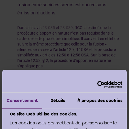
fusion entre sociétés sœurs est opérée sans
émission d’actions.
Dans ses avis
23-035
et
23-039
, l'ICCI a estimé que la
procédure d’apport en nature n’est pas requise dans le
cadre de cette procédure simplifiée. Il convient en effet de
suivre la même procédure que celle pour la fusion «
silencieuse » visée à l’article 12:7, 1° CSA et la procédure
simplifiée aux articles 12:50 à 12:58 CSA. Sur la base de
l'article 12:53, § 2, la procédure d'apport en nature ne
s'applique pas.
[1]
Cependant, même en l’absence du rapport d’échange
,
l’opération assimilée à une fusion a pour effet que
l'ensemble du patrimoine, activement et passivement, de
chaque société dissoute est transféré aux sociétés
Consentement
Détails
À propos des cookies
[2]
bénéficiaires
. Ce transfert opère de plein droit sans
aucun autre acte juridique que celui de la fusion
matérialisée par la fusion elle-même et l’acte authentique
Ce site web utilise des cookies.
[3]
établi
.
Les cookies nous permettent de personnaliser le