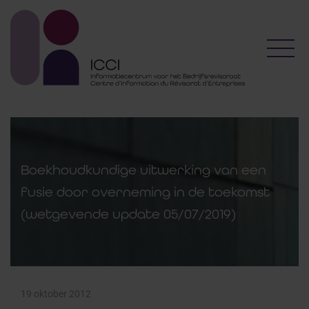
Toggl
Boekhoudkundige uitwerking van een
fusie door overneming in de toekomst
(wetgevende update 05/07/2019)
19 oktober 2012