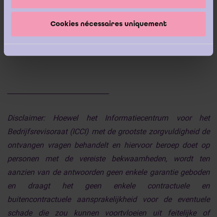
condition : Coipel, Dispositions communes, n
33 et 67-1 ;
Raucq, ‘Sociétés anonymes’, n° 33 ; Van Ryn et Van
Ommeslaghe, ‘Examen de jurisprudence – Les sociétés
Cookies nécessaires uniquement
commerciales’, R.C.J.B., 1967, p. 297, n° 15.
______________________________
Disclaimer:
Hoewel het Informatiecentrum voor het
Bedrijfsrevisoraat (ICCI) met de grootste zorgvuldigheid de
ontvangen vragen behandelt en hiervoor beroep doet op
personen met de vereiste bekwaamheden, wordt ten
aanzien van de antwoorden geen enkele garantie geboden
en draagt het geen enkele contractuele en
buitencontractuele aansprakelijkheid voor de eventuele
schade die zou kunnen voortvloeien uit feitelijke of