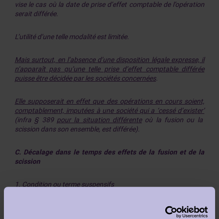
vise le cas où la date de prise d’effet comptable de l’opération
serait différée.
L’utilité d’une telle modalité est limitée.
Mais surtout, en l’absence d’une disposition légale expresse, il
n’apparaît pas qu’une telle prise d’effet comptable différée
puisse être décidée par les sociétés concernées
.
Elle supposerait en effet que des opérations en cours soient,
comptablement, imputées à une société qui a ‘cessé d’exister’
(infra § 389
pour la situation différente
où la fusion ou la
scission dans son ensemble, est différée).
C. Décalage dans le temps des effets de la fusion et de la
scission
1. Condition ou terme suspensifs
389. Fusion ou scission sous condition ou terme suspensifs –
Rien n’interdit que les décisions et les modifications des statuts