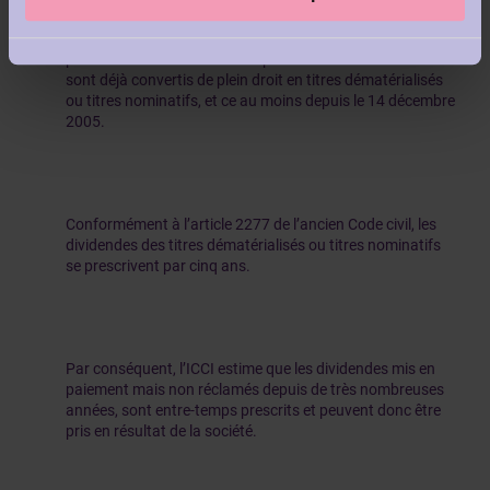
L’ICCI est d’avis que les titres au porteur en question –
dont découle le droit de créance des dividendes mis en
paiement mais non réclamés par des titulaires de titres –
sont déjà convertis de plein droit en titres dématérialisés
ou titres nominatifs, et ce au moins depuis le 14 décembre
2005.
Conformément à l’article 2277 de l’ancien Code civil, les
dividendes des titres dématérialisés ou titres nominatifs
se prescrivent par cinq ans.
Par conséquent, l’ICCI estime que les dividendes mis en
paiement mais non réclamés depuis de très nombreuses
années, sont entre-temps prescrits et peuvent donc être
pris en résultat de la société.