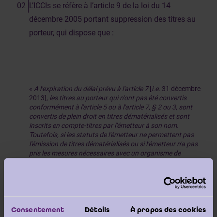
L’ICCIs se réfère à l’article 9 de la loi du 14
décembre 2005 portant suppression des titres au
porteur, qui dispose que :
«
A l'expiration du délai prévu à l'article 7
[
i.e.
31 décembre
2013]
, les titres au porteur qui n'ont pas été convertis
conformément à l'article 5 ou à l'article 7, § 2 ou 3, sont
convertis de plein droit en titres dématérialisés et sont
inscrits en compte-titres par l'émetteur à son nom.
Toutefois, si les statuts de l'émetteur ne permettent pas
l'émission de titres dématérialisés ou si l'émetteur n'a pas
pris les mesures nécessaires avec un organisme de
liquidation ou un teneur de comptes agréé en cas
d'application de l'article 475ter du Code des sociétés, les
titres au porteur dont la conversion en titres
dématérialisés n'a pas été organisée sont convertis de
plein droit en titres nominatifs.
Consentement
Détails
À propos des cookies