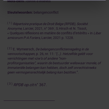
Mots-clefs :
conflit d’intérêts
Sleutelwoorden:
belangenconflict
( 1
)
Répertoire pratique de Droit Belge (RPDB), Société
Anonyme
, Larcier, 2021, n° 369 ; S.Hirsch et N. Tissot,
« Quelques réflexions en matière de conflits d’intérêts » in
Liber
amicorum P-A Foriers
, Larcier, 2021 p. 1228.
( 2
)
E. Wymeersch,
De belangenconflictenregeling in de
vennootschappen
, p. 26, nr. 11:
“(…). Hetzelfde geldt voor
verrichtingen met vzw’s of andere “non-
profitorganisaties”, waarin de bestuurder weliswaar morele, of
immateriële belangen kan hebben, doch zelf onrechtstreeks
geen vermogensrechtelijk belang kan bezitten.
”.
( 3 )
RPDB op.cit
n° 367.
______________________________