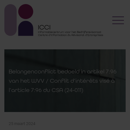
Toggl
Belangenconflict bedoeld in artikel 7:96
van het WVV / Conflit d’intérêts visé à
l’article 7:96 du CSA (24-011)
25 maart 2024