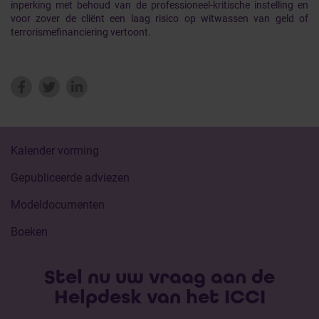
inperking met behoud van de professioneel-kritische instelling en
voor zover de cliënt een laag risico op witwassen van geld of
terrorismefinanciering vertoont.
Kalender vorming
Gepubliceerde adviezen
Modeldocumenten
Boeken
Stel nu uw vraag aan de
Helpdesk van het ICCI