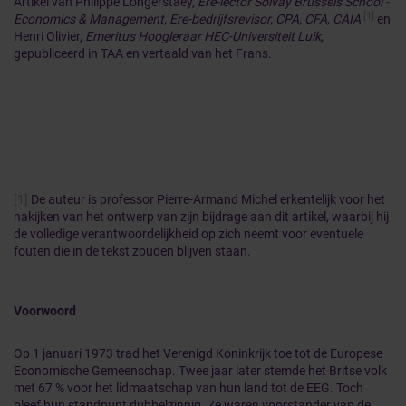
Artikel van Philippe Longerstaey,
Ere-lector Solvay Brussels School -
[1]
Economics & Management, Ere-bedrijfsrevisor, CPA, CFA, CAIA
en
Henri Olivier,
Emeritus Hoogleraar HEC-Universiteit Luik,
gepubliceerd in TAA en vertaald van het Frans.
[1]
De auteur is professor Pierre-Armand Michel erkentelijk voor het
nakijken van het ontwerp van zijn bijdrage aan dit artikel, waarbij hij
de volledige verantwoordelijkheid op zich neemt voor eventuele
fouten die in de tekst zouden blijven staan.
Voorwoord
Op 1 januari 1973 trad het Verenigd Koninkrijk toe tot de Europese
Economische Gemeenschap. Twee jaar later stemde het Britse volk
met 67 % voor het lidmaatschap van hun land tot de EEG. Toch
bleef hun standpunt dubbelzinnig. Ze waren voorstander van de