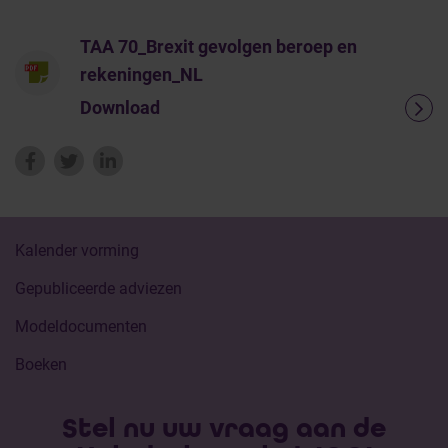
TAA 70_Brexit gevolgen beroep en
rekeningen_NL
Download
Kalender vorming
Gepubliceerde adviezen
Modeldocumenten
Boeken
Stel nu uw vraag aan de