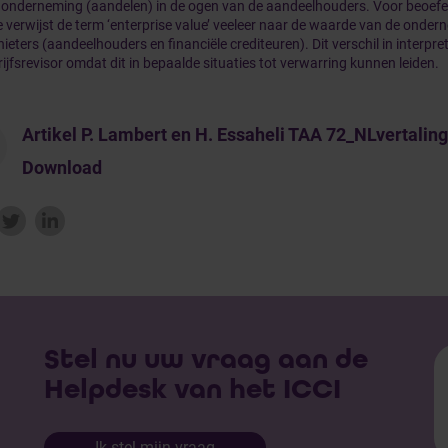
 onderneming (aandelen) in de ogen van de aandeelhouders. Voor beoef
 verwijst de term ‘enterprise value’ veeleer naar de waarde van de onder
ieters (aandeelhouders en financiële crediteuren). Dit verschil in interpret
ijfsrevisor omdat dit in bepaalde situaties tot verwarring kunnen leiden.
Artikel P. Lambert en H. Essaheli TAA 72_NLvertaling
Download
Stel nu uw vraag aan de
Helpdesk van het ICCI
Ik stel mijn vraag