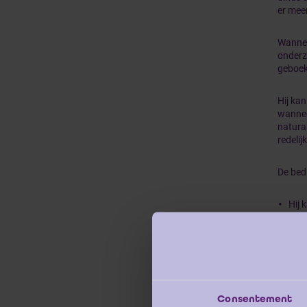
er meer
Wanneer
onderz
geboekt
Hij kan
wannee
natura
redelij
De bedr
Hij 
Hij 
Hij 
Hij 
advi
Consentement