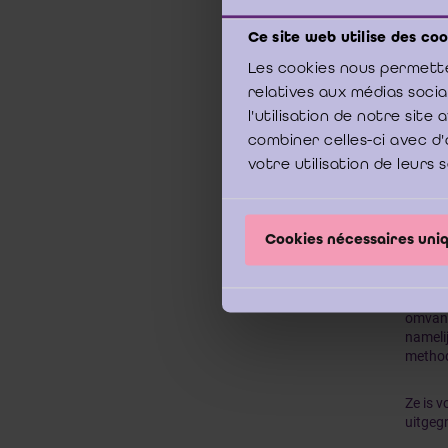
Bij de
Ce site web utilise des coo
standp
deelne
Les cookies nous permette
opport
relatives aux médias soci
l'utilisation de notre sit
Er moe
combiner celles-ci avec d'
en de c
votre utilisation de leurs 
De waa
gevalid
normat
Cookies nécessaires un
bedrijf
Hoewel
omvang
nameli
method
Ze is v
uitgeg