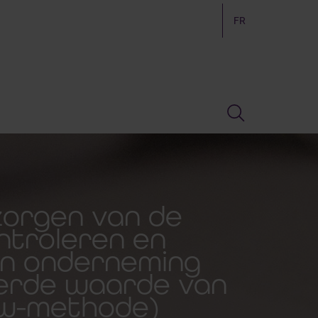
FR
zorgen van de
ontroleren en
en onderneming
eerde waarde van
ow-methode)