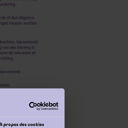
aardering.
le of due diligence-
ringen moeten worden
drachten, bijvoorbeeld
g van een inbreng in
over de relevantie en
richting.
bijvoorbeeld:
oeren;
van een vennootschap;
 een vererving;
undige, technisch
À propos des cookies