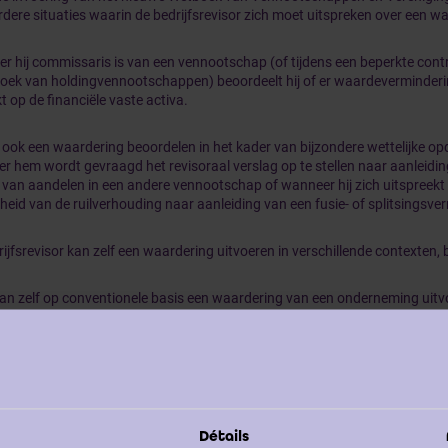
dere situaties waarin de bedrijfsrevisor zich moet uitspreken over een w
 hij commissaris is van een vennootschap (of tijdens een beperkte contro
oek van holdingvennootschappen) beoordeelt hij of er waardeverminde
 op de financiële vaste activa.
 ook een waardering beoordelen in het kader van bijzondere wettelijke op
r hem wordt gevraagd het revisoraal verslag op te stellen naar aanleidin
 van aandelen in een andere vennootschap of wanneer hij zich uitspreekt 
kheid van de ruilverhouding naar aanleiding van een fusie- of splitsingsver
ijfsrevisor kan zelf een waardering uitvoeren in verschillende contexten, 
kan zelf op conventionele basis een waardering van een onderneming uitv
kan optreden in de ruimere context van een overdracht of een overname 
kan een waardering uitvoeren in het specifieke kader van een schenking of
kan een waardering uitvoeren als gerechtelijk deskundige, minnelijke desk
seur of sapiteur (domeindeskundige).
Détails