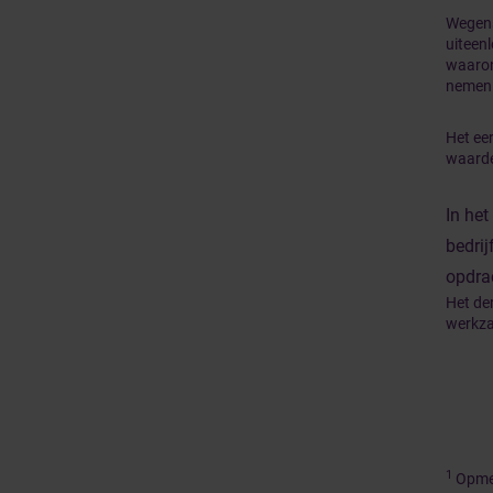
Wegens
uiteen
waaron
nemen 
Het eer
waarde
In he
bedrij
opdra
Het der
werkz
1
Opmer