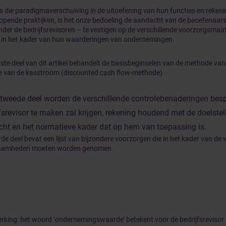
 die paradigmaverschuiving in de uitoefening van hun functies en reken
lopende praktijken, is het onze bedoeling de aandacht van de beoefenaars
der de bedrijfsrevisoren – te vestigen op de verschillende voorzorgsmaa
in het kader van hun waarderingen van ondernemingen.
ste deel van dit artikel behandelt de basisbeginselen van de methode van
 van de kasstroom (discounted cash flow-methode)
t tweede deel worden de verschillende controlebenaderingen be
fsrevisor te maken zal krijgen, rekening houdend met de doelstel
cht en het normatieve kader dat op hem van toepassing is.
de deel bevat een lijst van bijzondere voorzorgen die in het kader van de
aamheden moeten worden genomen.
king: het woord ‘ondernemingswaarde’ betekent voor de bedrijfsrevisor 