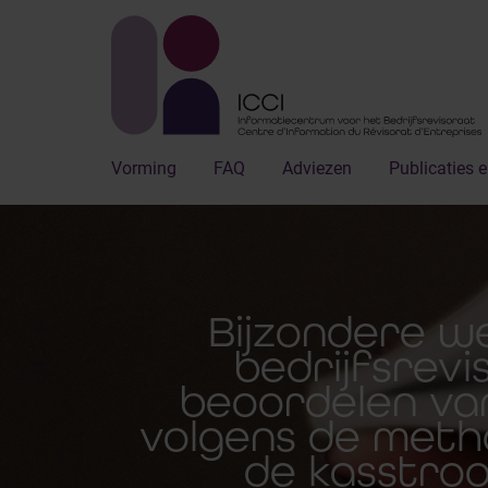
Vorming
FAQ
Adviezen
Publicaties e
Bijzondere w
bedrijfsrevi
beoordelen va
volgens de meth
de kasstro