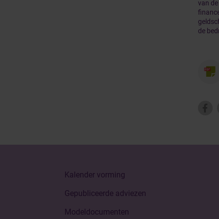
van de
finance
geldsch
de bedr
Kalender vorming
Gepubliceerde adviezen
Modeldocumenten