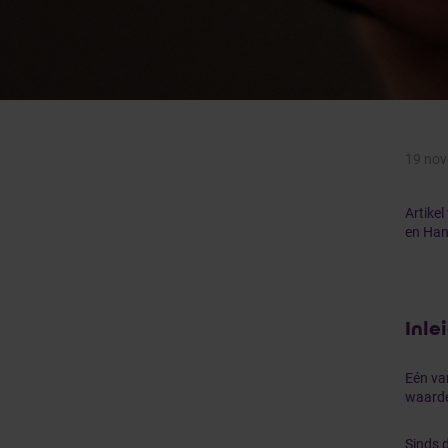
19 nov
Artike
en Han
Inle
Eén va
waarde
Sinds 