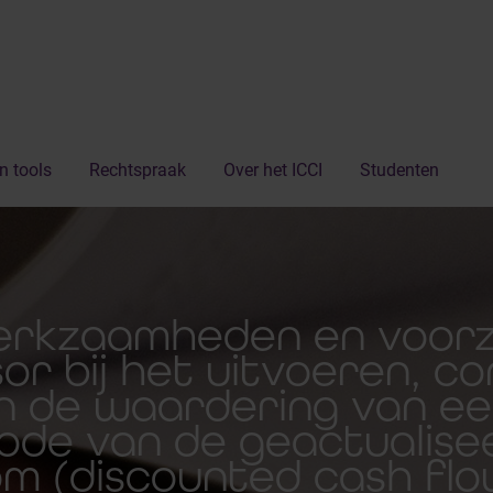
n tools
Rechtspraak
Over het ICCI
Studenten
erkzaamheden en voor
sor bij het uitvoeren, c
n de waardering van e
ode van de geactualis
om (discounted cash fl