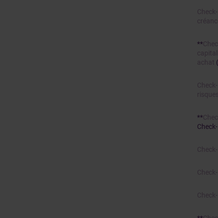
Check-
créan
**
Chec
capita
achat
(
Check-l
risque
**
Chec
Check-l
Check-l
Check-l
Check-l