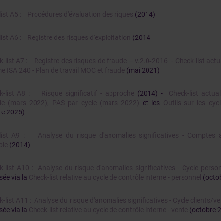
list A5 : Procédures d'évaluation des riques
(2014)
ist A6 : Registre des risques d'exploitation
(2014
k-list A7 : Registre des risques de fraude – v.2.0‑2016
-
Check-list actual
e ISA 240 - Plan de travail MOC et fraude
(mai 2021)
k-list A8 : Risque significatif - approche
(2014) -
Check-list actual
le (mars 2022), PAS par cycle (mars 2022)
et les
Outils sur les cyc
re 2025)
list A9 : Analyse du risque d'anomalies significatives - Comptes a
ble
(2014)
k-list A10 : Analyse du risque d'anomalies significatives - Cycle perso
sée via la
Check-list relative au cycle de contrôle interne - personnel
(octo
-list A11 : Analyse du risque d'anomalies significatives - Cycle clients/v
sée via la
Check-list relative au cycle de contrôle interne - vente
(octobre 