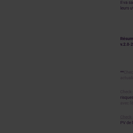
Il va s
leurs u
Résum
v.2.0‑
**
Check
actuali
Check-l
risque
avec l'
Check-
PV de l