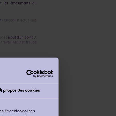
nt les émoluments du
r -
Check-list actualisée
aude
: ajout d'un point 3,
de travail MOC et fraude
ernant l’évaluation des
ique, la continuité, le
checklist de planning et
À propos des cookies
tion (point IV) -
Check-
2)
es fonctionnalités