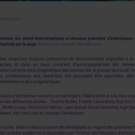
embre 2022
tention, les check-lists/templates ci-dessous précédés d'astérisques o
tualisés sur la page
'Outils pour un audit ISA efficient'
.
des exigences toujours croissantes de documentation imposées à la p
eprises, et dans un souci constant d’accompagnement des réviseu
ication correcte mais pragmatique des normes ISA, le groupe de travail “
s améliorations aux check-lists ISA pouvaient être apportées, afin 
mentaires et plus pragmatiques.
iseurs d’entreprises suivants ont participé à l’élaboration et à la mise à jo
rs des différentes années : Chantal Bollen, Freddy Caluwaerts, Guy Cox, 
, Noëlle Lucas, Christophe Remon, Jean-Benoît Ronse Decraene, Inge Sae
abant, Kim Van Loon et Jacques Vandernoot.
s outils listés ci-dessous ayant été développés au regard des questions 
de contrôle qualité mis à disposition par l’Institut des Réviseurs d'entrepr