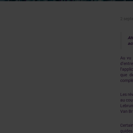
2 sept
At
ac
Au vu 
d’entr
l’appl
que de
complé
Les rév
au cou
Lebrun
Van Br
Certain
guides 