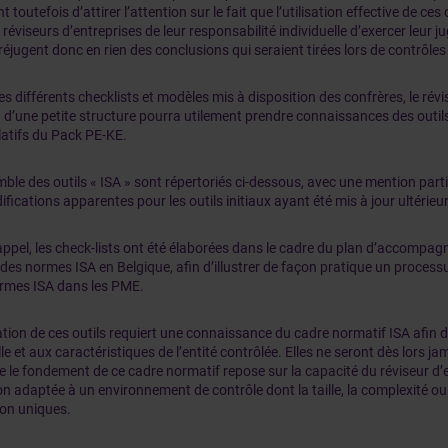
t toutefois d’attirer l’attention sur le fait que l’utilisation effective de ces
s réviseurs d’entreprises de leur responsabilité individuelle d’exercer leur 
réjugent donc en rien des conclusions qui seraient tirées lors de contrôles
es différents checklists et modèles mis à disposition des confrères, le révi
 d’une petite structure pourra utilement prendre connaissances des outil
atifs du Pack PE-KE.
ble des outils « ISA » sont répertoriés ci-dessous, avec une mention parti
fications apparentes pour les outils initiaux ayant été mis à jour ultérie
appel, les check-lists ont été élaborées dans le cadre du plan d’accompa
des normes ISA en Belgique, afin d’illustrer de façon pratique un proces
rmes ISA dans les PME.
sation de ces outils requiert une connaissance du cadre normatif ISA afin 
ille et aux caractéristiques de l’entité contrôlée. Elles ne seront dès lors j
 le fondement de ce cadre normatif repose sur la capacité du réviseur d’
n adaptée à un environnement de contrôle dont la taille, la complexité ou
ion uniques.