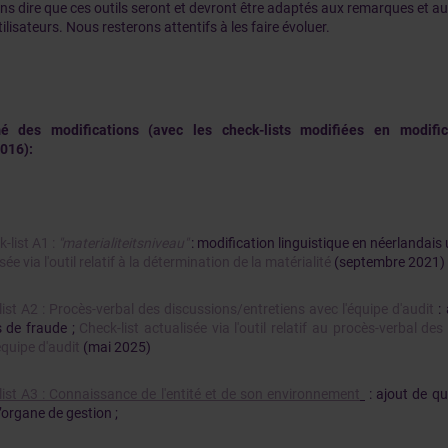
ans dire que ces outils seront et devront être adaptés aux remarques et a
tilisateurs. Nous resterons attentifs à les faire évoluer.
é des modifications (avec les check-lists modifiées en modifi
2016):
-list A1 :
"materialiteitsniveau"
: modification linguistique en néerlandai
sée via l'outil relatif à la détermination de la matérialité
(septembre 2021)
ist A2 : Procès-verbal des discussions/entretiens avec l'équipe d'audit
: 
s de fraude ;
Check-list actualisée via l'outil relatif au procès-verbal de
équipe d'audit
(mai 2025)
list A3 : Connaissance de l'entité et de son environnement
: ajout de q
’organe de gestion ;