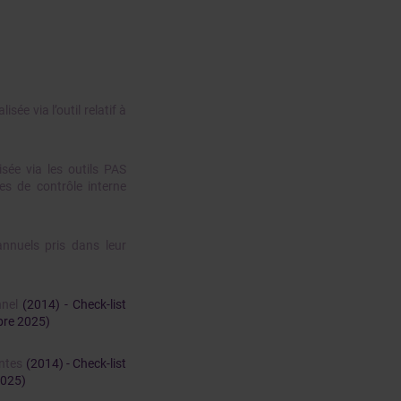
isée via l’outil relatif à
isée via les outils PAS
les de contrôle interne
nnuels pris dans leur
nnel
(2014) - Check-list
bre 2025)
entes
(2014) - Check-list
2025)