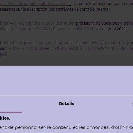
list A4 : Stratégie globale d'audit
: ajout de questions concerna
aire et sur la description des systèmes de contrôle interne ;
-list A7 : Registre des risques de fraude
: précisions de questions à pose
util relatif à la norme ISA 240 - Plan de travail MOC et fraude
(mai 2021)
-list A19 : Analyse du risque d'anomalies significatives provenant de fr
sion -
Check-list actualisée via l’outil relatif à la norme ISA 240 - Plan 
021)
ist A21 Check-list IT
: nouvelle check-list
-list C12 : Revue et achèvement de l'audit
: ajout de deux questions conc
s (questions 9 et 10), ajout de questions concernant la procédure analyt
t de gestion et le rapport du commissaire -
Check-list actualisée via la 
ment de l'audit
(février 2022)
Détails
-list D2 : Rapport de gestion
: ajout d’une question sur le rapport de ges
kies.
tualisée via l’outil relatif à la norme ISA 720 Rapport de gestion
(mars 202
nt de personnaliser le contenu et les annonces, d'offrir d