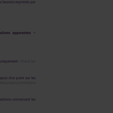
ux besoins exprimés par
cations apparentes –
s uniquement -
Check-list
ajout d'un point sur les
s discussions/entretiens
uestions concernant les