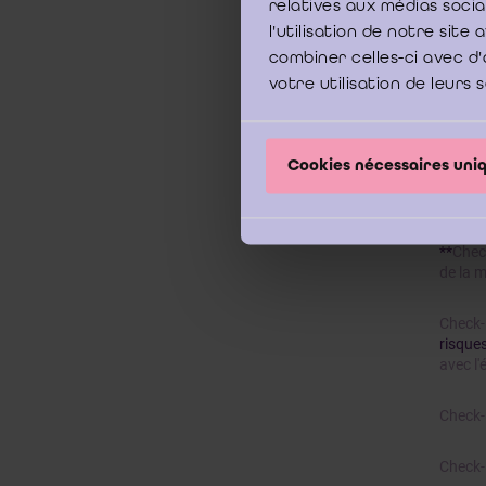
relatives aux médias soci
l'utilisation de notre sit
combiner celles-ci avec d'
votre utilisation de leurs 
Tablea
Cookies nécessaires un
PHASE
**
Check
de la m
Check-l
risque
avec l'
Check-
Check-l