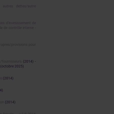
 autres dettes/autre
nses d'invesissement de
le de contrôle interne -
propres/provisions pour
s/fournisseurs
(2014) -
(octobre 2025)
es
(2014)
4)
tion
(2014)