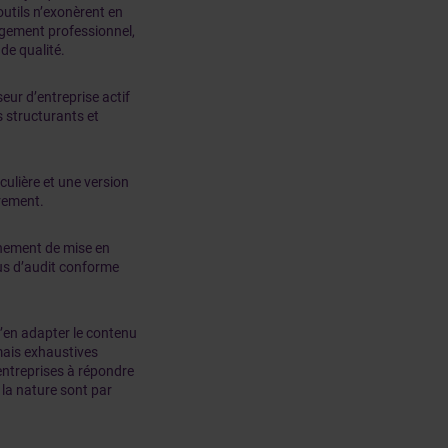
 outils n’exonèrent en
jugement professionnel,
 de qualité.
seur d’entreprise actif
s structurants et
culière et une version
urement.
gnement de mise en
sus d’audit conforme
d’en adapter le contenu
amais exhaustives
entreprises à répondre
 la nature sont par