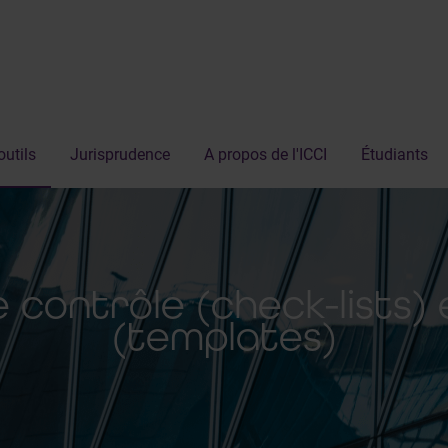
outils
Jurisprudence
A propos de l'ICCI
Étudiants
de contrôle (check-lists)
(templates)