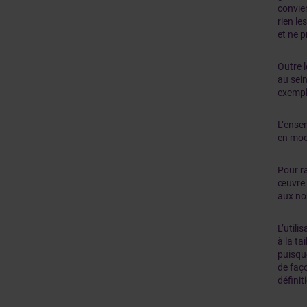
convien
rien le
et ne p
Outre l
au sein
exempl
L’ensem
en modi
Pour r
œuvre 
aux no
L’utili
à la ta
puisque
de faço
définit