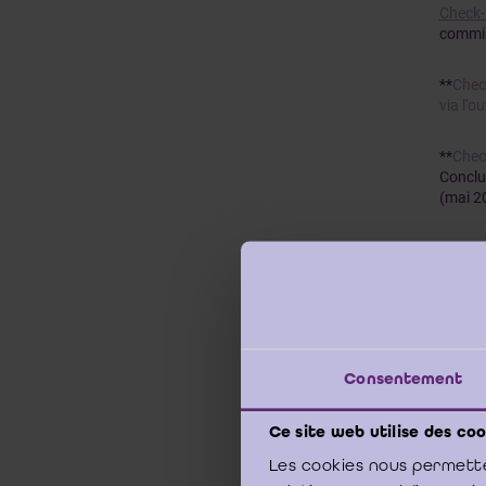
Check-
commiss
**
Check
via l'o
**
Check
Conclu
(mai 2
Check-l
**
Check
risque
rappor
achève
Consentement
**
Check
Ce site web utilise des coo
list ac
Les cookies nous permette