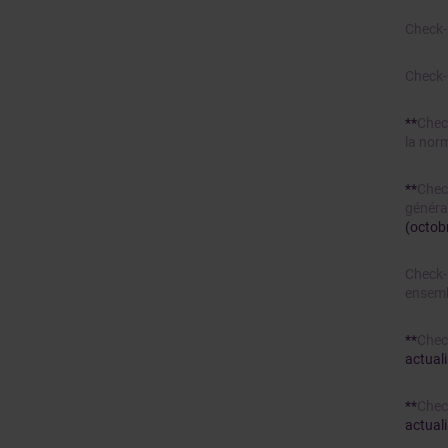
Check-
Check-l
**
Chec
la norm
**
Chec
généra
(octob
Check-
ensem
**
Chec
actuali
**
Check
actuali