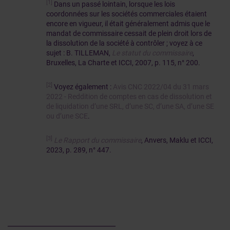
[1]
Dans un passé lointain, lorsque les lois
coordonnées sur les sociétés commerciales étaient
encore en vigueur, il était généralement admis que le
mandat de commissaire cessait de plein droit lors de
la dissolution de la société à contrôler ; voyez à ce
sujet : B. TILLEMAN,
Le statut du commissaire
,
Bruxelles, La Charte et ICCI, 2007, p. 115, n° 200.
[2]
Voyez également :
Avis CNC 2022/04 du 31 mars
2022 - Reddition de comptes en cas de dissolution et
de liquidation d’une SRL, d’une SC, d’une SA, d’une SE
ou d’une SCE
.
[3]
Le Rapport du commissaire
, Anvers, Maklu et ICCI,
2023, p. 289, n° 447.
______________________________