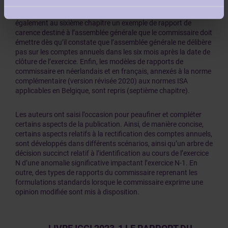
sont les règles d’évaluation applicables, tant avant qu’après
l’acte notarié (cinquième chapitre). La publication fournit
également au sixième chapitre un exemple de rapport de
carence destiné à l’assemblée générale que le commissaire doit
émettre dès qu’il constate que l’assemblée générale ne délibère
pas sur les comptes annuels dans les six mois après la date de
clôture de l’exercice. Enfin, les modèles de rapports de
commissaire en néerlandais et en français, annexés à la norme
complémentaire (version révisée 2020) aux normes ISA
applicables en Belgique, sont repris (septième chapitre).
Les auteurs ont saisi l’occasion pour peaufiner et compléter
certains aspects de la publication. Ainsi, de manière concise,
certains aspects relatifs à la rectification des comptes annuels,
sont développés dans différents scénarios, ainsi qu’un arbre de
décision succinct relatif à l’identification au cours de l’exercice
N d’une anomalie significative impactant l’exercice N-1. En
outre, des types de rapports du commissaire reprenant les
formulations standards lorsque le commissaire exprime une
opinion modifiée sont mis à disposition.