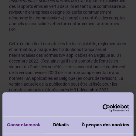
associations et selon les normes ISA
traite quasi exclusivement
des rapports émis en vertu de la loi en tant que commissaire ou
réviseur d’entreprises désigné (ci-après communément
dénommé le « commissaire ») chargé du contrôle des comptes
annuels ou consolidés effectué conformément aux normes
ISA.
Cette édition tient compte des textes législatifs, réglementaires
et normatifs, ainsi que des traductions françaises et
néerlandaises des normes ISA applicables en Belgique au 31
décembre 2022. C’est ainsi qu’il tient compte de l’entrée en
vigueur du Code des sociétés et des associations et également
de la version révisée 2020 de la norme complémentaire aux
normes ISA applicables en Belgique (en cours de révision). La
version actuelle de la publication peut être utilisée pour les
comptes annuels clôturés après le 31 décembre 2022.
Attention : Cette version ne tient pas compte des
modifications à la norme complémentaire intervenues après
cette date. Par conséquent, il convient d'adapter les
exemples tirés de la publication du livre en fonction de la
Consentement
Détails
À propos des cookies
dernière version de la norme complémentaire (voir
Norme
complémentaire aux normes ISA applicables en Belgique