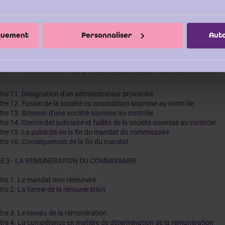
tre 3. La démission forcée
tre 4. La démission
tre 5. Cessation de commun accord
tre 6. Expiration de la durée du mandat
iquement
Personnaliser
Auto
re 7. Décès du réviseur ou dissolution de la société de révision
re 8. Fusion ou scission de la société de révision
tre 9. Dissolution de la société ou association soumise au contrôle
tre 10. Transformation de la société ou association soumise au contrôle
tre 11. Désignation d'un administrateur provisoire
tre 12. Fusion de la société ou association soumise au contrôle
tre 13. Scission d'une société soumise au contrôle
re 14. Concordat judiciaire et faillite de la société soumise au contrôle
tre 15. La publicité de la fin du mandat du commissaire
tre 16. Conséquences de la fin du mandat
IE 3 - LA REMUNERATION DU COMMISSAIRE
tre 1. Le mandat non rémunéré
tre 2. La forme de la rémunération
tre 3. Le niveau de la rémunération
tre 4. La compétence en matière de détermination de la rémunération