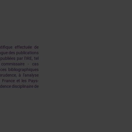
tifique effectuée de
ngue des publications
bliées par l'IRE, tel
 commissaire - cas
ces bibliographiques
sprudence, à l'analyse
a France et les Pays-
udence disciplinaire de