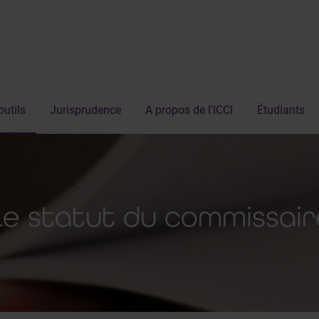
outils
Jurisprudence
A propos de l'ICCI
Étudiants
Le statut du commissair