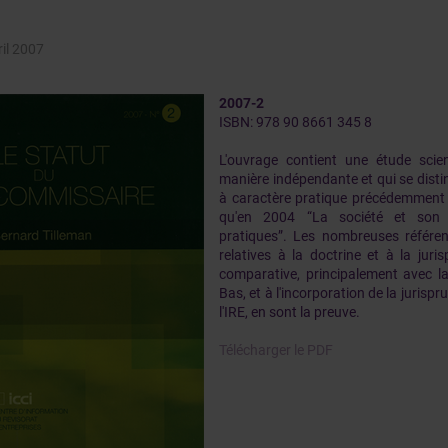
ril 2007
2007-2
ISBN: 978 90 8661 345 8
L'ouvrage contient une étude scien
manière indépendante et qui se disti
à caractère pratique précédemment pu
qu'en 2004 “La société et son
pratiques”. Les nombreuses référen
relatives à la doctrine et à la juri
comparative, principalement avec l
Bas, et à l'incorporation de la jurispr
l'IRE, en sont la preuve.
Télécharger le PDF