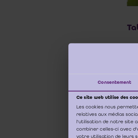
Ta
PART
Chapi
Chapi
Chapi
Consentement
Chapi
Chapi
Ce site web utilise des coo
PART
Les cookies nous permette
relatives aux médias soci
Chapit
l'utilisation de notre sit
lien e
Chapi
combiner celles-ci avec d'
commi
votre utilisation de leurs 