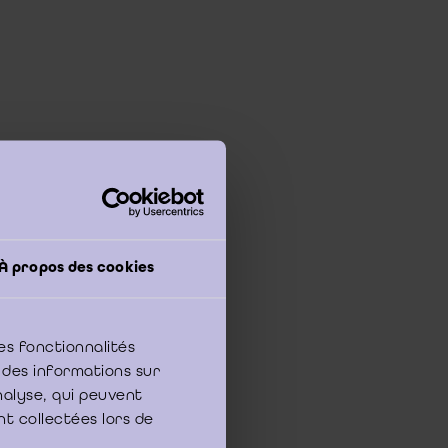
À propos des cookies
es fonctionnalités
 des informations sur
on contractuelle du
analyse, qui peuvent
n du mandat de
nt collectées lors de