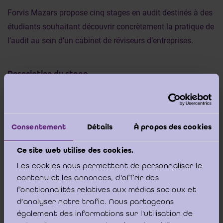
Forvis Mazars propose cinq stages en audit destinés à des
étudiants souhaitant découvrir concrètement la pratique de
l’audit au sein d’un cabinet de réviseurs d’entreprises.
Description du stage
Dans le cadre de ce stage, les étudiants seront amenés à :
Consentement
Détails
À propos des cookies
mener des procédures d'audit sous la supervision
d'auditeurs confirmés ;
Ce site web utilise des cookies.
Les cookies nous permettent de personnaliser le
collecter et analyser les données financières et autres
contenu et les annonces, d'offrir des
informations pertinentes ;
fonctionnalités relatives aux médias sociaux et
préparer des documents de travail et des rapports
d'analyser notre trafic. Nous partageons
d'audit clairs et concis.
également des informations sur l'utilisation de