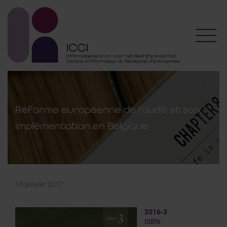
Toggl
Réforme européenne de l'audit et son
implémentation en Belgique
16 janvier 2017
2016-3
ISBN: