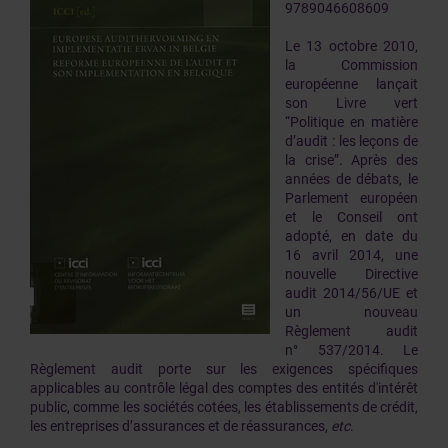
9789046608609
Le 13 octobre 2010,
la Commission
européenne lançait
son Livre vert
“Politique en matière
d’audit : les leçons de
la crise”. Après des
années de débats, le
Parlement européen
et le Conseil ont
adopté, en date du
16 avril 2014, une
nouvelle Directive
audit 2014/56/UE et
un nouveau
Règlement audit
n° 537/2014. Le
Règlement audit porte sur les exigences spécifiques
applicables au contrôle légal des comptes des entités d'intérêt
public, comme les sociétés cotées, les établissements de crédit,
les entreprises d’assurances et de réassurances,
etc
.