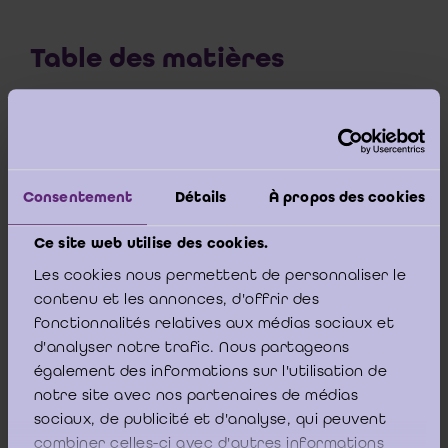
Table des matières
Avant-propos
Executive summary (NL)
Consentement
Détails
À propos des cookies
Executive summary (FR)
Ce site web utilise des cookies.
Executive summary (EN)
Les cookies nous permettent de personnaliser le
contenu et les annonces, d'offrir des
Chapitre 1er Considérations préliminaires
fonctionnalités relatives aux médias sociaux et
d'analyser notre trafic. Nous partageons
également des informations sur l'utilisation de
PARTIE 1RE LES EXIGENCES D'INDEPENDANCE ACCRUES
notre site avec nos partenaires de médias
POUR LE COMMISSAIRE
sociaux, de publicité et d'analyse, qui peuvent
combiner celles-ci avec d'autres informations