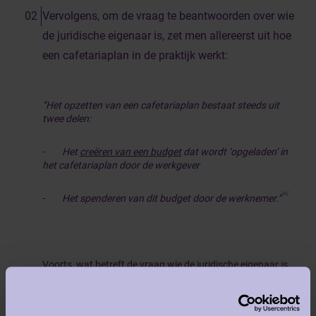
Vervolgens, om de vraag te beantwoorden over wie
de juridische eigenaar is, zet men allereerst uit hoe
een cafetariaplan in de praktijk werkt:
“Het opzetten van een cafetariaplan bestaat steeds uit
twee delen:
-
Het
creëren van een budget
dat wordt ‘opgeladen’ in
het cafetariaplan door de werkgever
[4]
-
Het spenderen van dit budget door de werknemer.”
Voorts, wat betreft de vraag wie de juridische eigenaar is,
stelt men het volgende:
“(…) kan je als werkgever een
budget voorzien
voor de