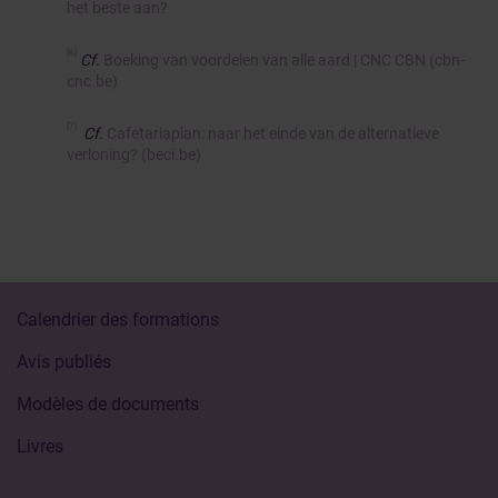
het beste aan?
[6]
Cf
.
Boeking van voordelen van alle aard | CNC CBN (cbn-
cnc.be)
[7]
Cf.
Cafetariaplan: naar het einde van de alternatieve
verloning? (beci.be)
Calendrier des formations
Avis publiés
Modèles de documents
Livres