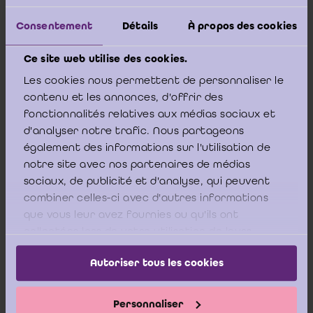
tussenkomst van de aankoop van een nieuwe mobiele
telefoon.
Hier is de werkgever geen eigenaar en geeft hij
Consentement
Détails
À propos des cookies
cash geld, dat een effectieve kost moet dekken.
De
werkgever mag dit dus pas toekennen na het voorleggen
Ce site web utilise des cookies.
van een aankoopfactuur. Daarnaast zegt de Sociale
Zekerheid dat je als werkgever maar om de 3 jaar mag
Les cookies nous permettent de personnaliser le
tussenkomen in de kost voor de aankoop van een toestel.
contenu et les annonces, d'offrir des
[5]
”
fonctionnalités relatives aux médias sociaux et
d'analyser notre trafic. Nous partageons
également des informations sur l'utilisation de
notre site avec nos partenaires de médias
Men kan uit het bovenstaande afleiden dat indien de
werkgever voorziet in een budget, de werknemer de
sociaux, de publicité et d'analyse, qui peuvent
eigenaar zal zijn van de aankopen met dat budget.
combiner celles-ci avec d'autres informations
que vous leur avez fournies ou qu'ils ont
collectées lors de votre utilisation de leurs
services.
Autoriser tous les cookies
Wat betreft de boeking van het cafetariaplan, stelt
het
CBN-advies 128/8
het volgende:
Personnaliser