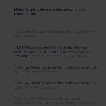
Mots-clés
: plan cafétaria, traitement comptable,
rémunérations
[1]
Cf
.
Cafetariaplannen of flexibele verloning, iets voor u? |
Wolters Kluwer
[2]
MvT Wetsvoorstel betreffende de regulering van
cafetariaplannen in arbeidsrelaties,
Parl.St
. Kamer, nr.
1715/001 p. 5,
cf
.
55K1715001.indd (dekamer.be)
.
[3]
Accuria, “Cafetariaplan: een loonpakket à la carte”, p.5,
cf
.
E-book_Payflip-Accuria.pdf
.
[4]
Accuria, “Cafetariaplan: een loonpakket à la carte”, p.7,
cf
.
E-book_Payflip-Accuria.pdf
.
[5]
Cf
.
Legal Plus HR Solutions | Een gsm en/of
abonnement toekennen aan je werknemer, hoe pak je dit