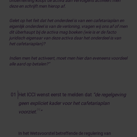
onderneming koopt de activa aan vervolgens activeert men
deze en schrijft men hierop af.
Gelet op het feit dat het onderdeel is van een cafetariaplan en
eigenlijk onderdeel is van de verloning, vragen wij ons af of men
dit überhaupt bij de activa mag boeken (wie is er de facto
juridisch eigenaar van deze activa daar het onderdeel is van
het cafetariaplan)?
Indien men het activeert, moet men hier dan eveneens voordeel
alle aard op betalen?”
Het ICCI wenst eerst te melden dat
“de regelgeving
geen expliciet kader voor het cafetariaplan
[1]
voorziet.
”
In het Wetsvoorstel betreffende de regulering van