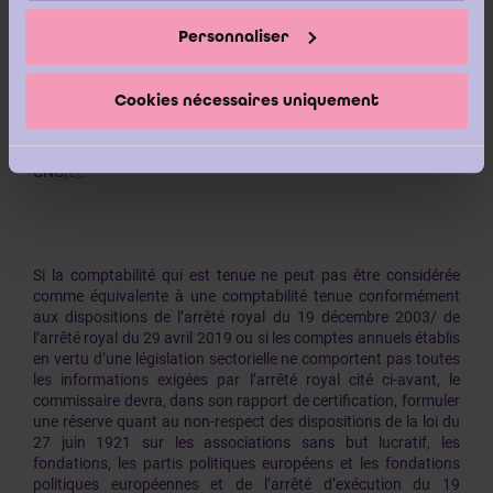
La Commission des Normes Comptables (CNC), en vertu des
Personnaliser
pouvoirs qui lui ont été attribués par l’article 17, § 8 de la loi du
27 juin 1921 / article 3:47, §9 du Code eds sociétés et des
associations, a publié en janvier 2007 des recommandations
Cookies nécessaires uniquement
relatives à l'équivalence des règles en matière de comptabilité
et de comptes annuels imposées par des réglementations
sectorielles. Ce document est disponible sur le site de la
CNC
[2]
.
Si la comptabilité qui est tenue ne peut pas être considérée
comme équivalente à une comptabilité tenue conformément
aux dispositions de l’arrêté royal du 19 décembre 2003/ de
l’arrêté royal du 29 avril 2019 ou si les comptes annuels établis
en vertu d’une législation sectorielle ne comportent pas toutes
les informations exigées par l’arrêté royal cité ci-avant, le
commissaire devra, dans son rapport de certification, formuler
une réserve quant au non-respect des dispositions de la loi du
27 juin 1921 sur les associations sans but lucratif, les
fondations, les partis politiques européens et les fondations
politiques européennes et de l’arrêté d’exécution du 19