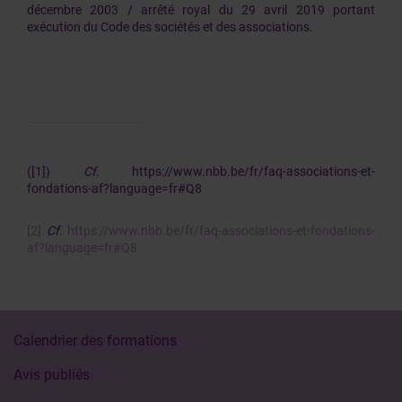
décembre 2003 / arrêté royal du 29 avril 2019 portant
exécution du Code des sociétés et des associations.
([1])
Cf
. https://www.nbb.be/fr/faq-associations-et-
fondations-af?language=fr#Q8
[2]
Cf
.
https://www.nbb.be/fr/faq-associations-et-fondations-
af?language=fr#Q8
Calendrier des formations
Avis publiés