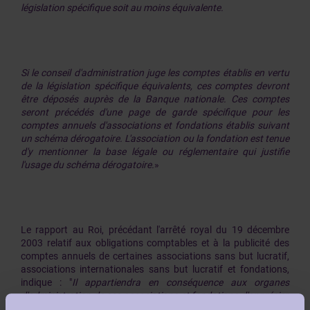
législation spécifique soit au moins équivalente.
Si le conseil d'administration juge les comptes établis en vertu
de la législation spécifique équivalents, ces comptes devront
être déposés auprès de la Banque nationale. Ces comptes
seront précédés d'une page de garde spécifique pour les
comptes annuels d'associations et fondations établis suivant
un schéma dérogatoire. L'association ou la fondation est tenue
d'y mentionner la base légale ou réglementaire qui justifie
l'usage du schéma dérogatoire.
»
Le rapport au Roi, précédant l'arrêté royal du 19 décembre
2003 relatif aux obligations comptables et à la publicité des
comptes annuels de certaines associations sans but lucratif,
associations internationales sans but lucratif et fondations,
indique : "
Il appartiendra en conséquence aux organes
d'administration de ces associations et fondations d'apprécier,
à l'aide des indications qui seraient formulées par la