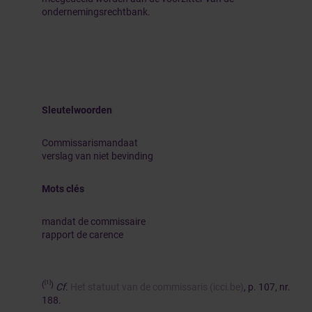
ondernemingsrechtbank.
Sleutelwoorden
Commissarismandaat
verslag van niet bevinding
Mots clés
mandat de commissaire
rapport de carence
[1]
(
)
Cf
.
Het statuut van de commissaris (icci.be)
, p. 107, nr.
188.