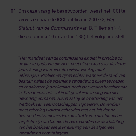
Om deze vraag te beantwoorden, wenst het ICCI te
verwijzen naar de ICCI-publicatie 2007/2,
Het
[1]
(
)
Statuut van de Commissaris
van B. Tilleman
,
die op pagina 107 (randnr. 188) het volgende stelt:
“
Het mandaat van de commissaris eindigt in principe op
de jaarvergadering die zich moet uitspreken over de derde
jaarrekening waarover de revisor verslag moet
uitbrengen. Problemen rijzen echter wanneer de raad van
bestuur nalaat de algemene vergadering bijeen te roepen
en er ook geen jaarrekening, noch jaarverslag beschikbaar
is. De commissaris zal in dit geval een verslag van niet-
bevinding opmaken. Hierin zal hij de overtreding van het
Wetboek van vennootschappen signaleren. Bovendien
moet rekening worden gehouden met het feit dat de
bestuurders/zaakvoerders op straffe van strafsancties
verplicht zijn om binnen de zes maanden na de afsluiting
van het boekjaar een jaarrekening aan de algemene
vergadering voor te leggen.