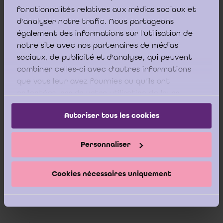
interne que la direction considère comme
fonctionnalités relatives aux médias sociaux et
nécessaire pour permettre l'établissement d'états
d'analyser notre trafic. Nous partageons
financiers ne comportant pas d'anomalies
également des informations sur l'utilisation de
notre site avec nos partenaires de médias
significatives, que celles-ci proviennent de fraudes
sociaux, de publicité et d'analyse, qui peuvent
ou résultent d'erreurs.
combiner celles-ci avec d'autres informations
que vous leur avez fournies ou qu'ils ont
collectées lors de votre utilisation de leurs
services.
Par ailleurs, contrairement aux prescrits de la loi
Autoriser tous les cookies
du 7 décembre 2016, l’ICCI ne peut que constater à
la lecture du Cahier spécial des charges que seul
Personnaliser
les droits et devoirs du réviseur d’entreprises sont
précisés dans celui-ci.
Cookies nécessaires uniquement