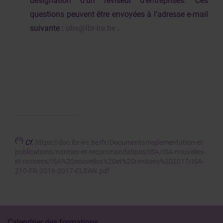
désignation d’un réviseur d’entreprises. Ces
questions peuvent être envoyées à l’adresse e-mail
suivante :
obs@ibr-ire.be
.
[1]
(
)
Cf
.
https://doc.ibr-ire.be/fr/Documents/reglementation-et-
publications/normes-et-recommandations/ISA/ISA-nouvelles-
et-revisees/ISA%20nouvelles%20et%20revisees%202017/ISA-
210-FR-2016-2017-CLEAN.pdf
Calendrier des formations