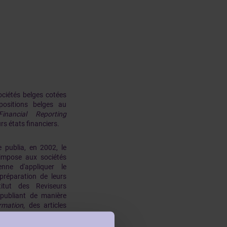
ociétés belges cotées
ositions belges au
Financial Reporting
rs états financiers.
publia, en 2002, le
impose aux sociétés
nne d'appliquer le
préparation de leurs
stitut des Reviseurs
n publiant de manière
ormation
, des articles
sur la communication