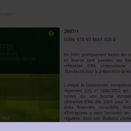
ril 2007
2007-1
ISBN: 978 90 8661 408 0
En 2005, pratiquement toutes les s
en bourse sont passées des disp
référentiel IFRS (
International 
Standards
) pour la préparation de leu
Lorsque la Commission européenne 
règlement (CE) n° 1606/2002 qui 
cotées sur une bourse europée
référentiel IFRS dès 2005 pour la 
états financiers consolidés, l'In
d'Entreprises a saisi l'occasion e
régulière, dans ses
Bulletins d'Inf
concernant cette matière complexe 
financière.