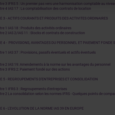
tre 3 IFRS 5 : Un premier pas vers une harmonisation comptable au nive
tre 4 IAS 17 : La comptabilisation des contrats de location
IE 3 - ACTIFS COURANTS ET PRODUITS DES ACTIVITES ORDINAIRES
re 1 IAS 18 : Produits des activités ordinaires
tre 2 IAS 2/IAS 11 : Stocks et contrats de construction
IE 4 - PROVISIONS, AVANTAGES DU PERSONNEL ET PAIEMENT FONDE 
re 1 IAS 37 : Provisions, passifs éventuels et actifs éventuels
tre 2 IAS 19: Amendements à la norme sur les avantages du personnel
tre 3 IFRS 2: Paiement fondé sur des actions
IE 5 - REGROUPEMENTS D'ENTREPRISES ET CONSOLIDATION
tre 1 IFRS 3 : Regroupements d'entreprises
tre 2 La consolidation selon les normes IFRS - Quelques points de compar
E 6 - L'EVOLUTION DE LA NORME IAS 39 EN EUROPE