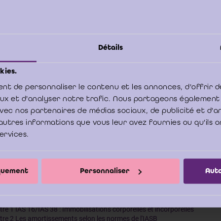
Un anthologie des nombreux article
les
Bulletins d'Information
depuis 2002 a ainsi été réalisée.
Détails
harger le PDF
kies.
ble des matières
nt de personnaliser le contenu et les annonces, d'offrir d
aux et d'analyser notre trafic. Nous partageons également
e avec nos partenaires de médias sociaux, de publicité et d'
autres informations que vous leur avez fournies ou qu'ils o
services.
E 1 - PREMIERE APPLICATION DES IFRS
tre 1 IFRS 1 : Première application des IFRS
tre 2 Les nouvelles normes comptables IFRS - Approche pratique de la m
iquement
Personnaliser
Auto
tre 3 Acceptation possible des états financiers IFRS aux Etats-Unis à par
E 2 - IMMOBILISATIONS
tre 1 IAS 16/IAS 38 : Immobilisations corporelles et incorporelles
tre 2 Les amortissements selon les normes de l'IASB