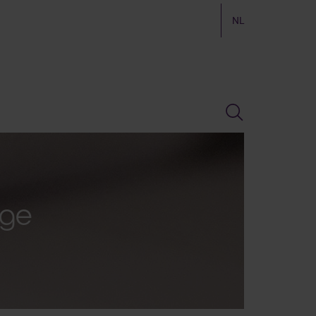
NL
lge