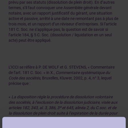
prévu par ses statuts (dissolution de plein droit). En d’autres
termes, s’il faut convoquer une Assemblée générale devant
notaire, avec un rapport justificatif du gérant, une situation
active et passive, arrêté à une date ne remontant pas à plus de
trois mois, et un rapport d’un réviseur d’entreprises. Si l’article
181 C. Soc. ne s’applique pas, la question est de savoir si
l’article 184, § 5 C. Soc. (dissolution / liquidation en un seul
acte) peut être appliqué.
L’ICCI se réfère à P. DE WOLF et G. STEVENS, « Commentaire
de l’art. 181 C. Soc. » in X.,
Commentaire systématique du
Code des sociétés
, Bruxelles, Kluwer, 2002, p. 4, n° 3, lequel
précise que :
«
La disposition règle la procédure de dissolution volontaire
des sociétés, à l’exclusion de la dissolution judiciaire, visée aux
articles 182, 343, al. 3, 386, 3º et 645, alinéa 2, du C.soc. et de
la dissolution de plein droit suite à l’expiration de la durée pour
laquelle elle a été constituée.
». ( 1 )