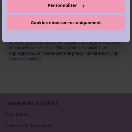
Personnaliser
» Puisqu’une modification des statuts d’une SPRL doit faire
Cookies nécessaires uniquement
l’objet d’un acte authentique, il en va de même pour toutes les
dissolutions, en dehors du cas de la dissolution judiciaire. Cela
s’explique par rapport à la sécurité juridique. Par conséquent,
un acte notarié s’impose pour la dissolution de la SPRL même
si la procédure de l’article 181 du Code des sociétés ne
s’applique pas, afin de respecter le prescrit de l’article 343 du
Code des sociétés. .
Calendrier des formations
Avis publiés
Modèles de documents