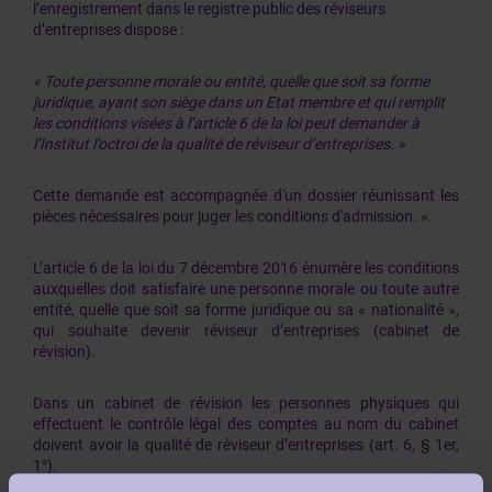
l’enregistrement dans le registre public des réviseurs
d’entreprises dispose :
« Toute personne morale ou entité, quelle que soit sa forme
juridique, ayant son siège dans un Etat membre et qui remplit
les conditions visées à l’article 6 de la loi peut demander à
l’Institut l’octroi de la qualité de réviseur d’entreprises. »
Cette demande est accompagnée d'un dossier réunissant les
pièces nécessaires pour juger les conditions d'admission. ».
L’article 6 de la loi du 7 décembre 2016 énumère les conditions
auxquelles doit satisfaire une personne morale ou toute autre
entité, quelle que soit sa forme juridique ou sa « nationalité »,
qui souhaite devenir réviseur d’entreprises (cabinet de
révision).
Dans un cabinet de révision les personnes physiques qui
effectuent le contrôle légal des comptes au nom du cabinet
doivent avoir la qualité de réviseur d’entreprises (art. 6, § 1er,
1°).