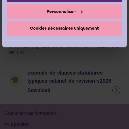
Ci-après, vous trouvez des exemples de clauses statutaires
typiques d’un cabinet de révision à constituer.Ces exemples
Personnaliser
n’altèrent cependant pas la procédure d’approbation des
statuts par l’Institut des Réviseurs d’Entreprises. Le Conseil
décide de l’inscription d’une personne morale ou entité, quelle
Cookies nécessaires uniquement
que soit sa forme juridique, au registre public de l’Institut des
Réviseurs d’Entreprises. L’Institut communique cette décision
au Collège de supervision des réviseurs d’entreprises. Le
Collège peut s’opposer à cette décision dans les délais prévus
par la loi.
exemple-de-clauses-statutaires-
typiques-cabinet-de-revision-v2023
Download
Calendrier des formations
Avis publiés