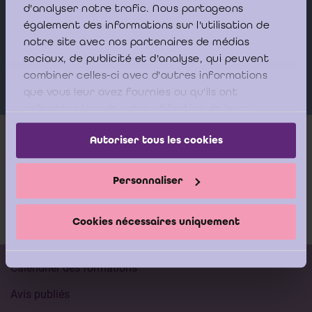
d'analyser notre trafic. Nous partageons
Orateurs
également des informations sur l'utilisation de
notre site avec nos partenaires de médias
sociaux, de publicité et d'analyse, qui peuvent
PÂRIS Marc-Olivier
LAMB
combiner celles-ci avec d'autres informations
que vous leur avez fournies ou qu'ils ont
collectées lors de votre utilisation de leurs
services.
Autoriser tous les cookies
Plus d'infos
Personnaliser
Entreprises en difficulté
Cookies nécessaires uniquement
Calendrier des formations
Avis publiés