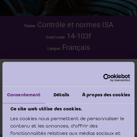
Contrôle et normes ISA
Thème:
14-103f
Event code:
Français
Langue:
Date
mercredi 18 juin 2014 - 09:30 -13:00
Consentement
Détails
À propos des cookies
Lieu
Boulevard Emile Jacqmainlaan 135/1, 1000
Ce site web utilise des cookies.
Brussel/Bruxelles
Les cookies nous permettent de personnaliser le
contenu et les annonces, d'offrir des
fonctionnalités relatives aux médias sociaux et