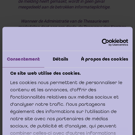
de melding heeft gemaakt, wordt in geen geval
meegedeeld aan de betrokken informatieplichtige.
Wanneer de Administratie van de Thesaurie een
mededeling doet aan een derde, de Procureur des Konings
of de federale procureur inbegrepen, dan zal de identiteit
van de onderworpen entiteit of de bevoegde autoriteit die
de melding van een verschil als bedoeld in paragraaf 1
heeft gemaakt in geen geval meegedeeld worden.
Consentement
Détails
À propos des cookies
De Administratie van de Thesaurie vermeldt in het UBO-
register dat een melding bedoeld in paragraaf 1 werd
Ce site web utilise des cookies.
gemaakt zonder te preciseren welke onderworpen entiteit
of bevoegde autoriteit eraan ten grondslag ligt. Deze
Les cookies nous permettent de personnaliser le
vermelding is alleen zichtbaar voor de bevoegde
contenu et les annonces, d'offrir des
autoriteiten en wordt verwijderd zodra de informatie over
fonctionnalités relatives aux médias sociaux et
uiteindelijke begunstigden in het UBO-register is bevestigd,
verbeterd, verduidelijkt, vervolledigd of gewijzigd
d'analyser notre trafic. Nous partageons
overeenkomstig het eerste lid.
”.
également des informations sur l'utilisation de
notre site avec nos partenaires de médias
sociaux, de publicité et d'analyse, qui peuvent
combiner celles-ci avec d'autres informations