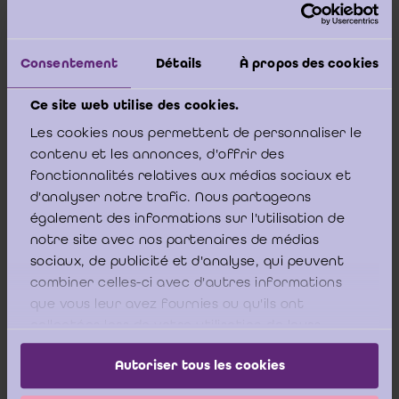
3:99,§2 CSA et qui, dans ce contexte, doit être lu
comme suit :
Consentement
Détails
À propos des cookies
« Les
commissaires rédigent à propos des comptes
Ce site web utilise des cookies.
annuels un rapport écrit et circonstancié. A cet effet,
Les cookies nous permettent de personnaliser le
l'organe d'administration de la société leur remet les
pièces, un mois […] avant la date prévue pour
[la réunion
contenu et les annonces, d'offrir des
de]
l’organe d’administration.
fonctionnalités relatives aux médias sociaux et
d'analyser notre trafic. Nous partageons
également des informations sur l'utilisation de
notre site avec nos partenaires de médias
Si l'organe d'administration reste en défaut de leur
sociaux, de publicité et d'analyse, qui peuvent
remettre ces pièces dans le délai légal visé à l'alinéa 1er, les
combiner celles-ci avec d'autres informations
commissaires émettent un rapport de carence destiné à
l’organe d’administration et adressé à l'organe
que vous leur avez fournies ou qu'ils ont
d'administration pour autant qu'ils ne soient pas en
collectées lors de votre utilisation de leurs
mesure de respecter les délais prévus par le présent code
services.
en matière de mise à disposition de leur rapport de
Autoriser tous les cookies
commissaire.
»