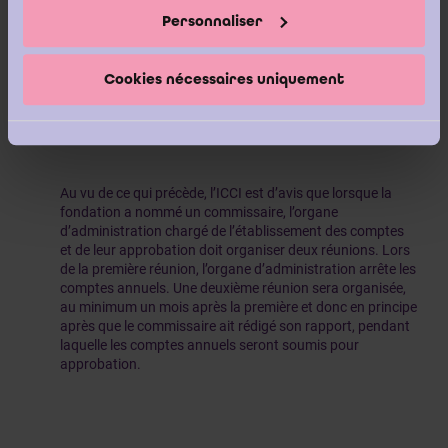
Personnaliser
En principe, l’organe d’administration d’une fondation est
Cookies nécessaires uniquement
donc tenu de respecter le délai légal visé par cette
disposition, lorsqu’un commissaire est en fonction.
Au vu de ce qui précède, l’ICCI est d’avis que lorsque la
fondation a nommé un commissaire, l’organe
d’administration chargé de l’établissement des comptes
et de leur approbation doit organiser deux réunions. Lors
de la première réunion, l’organe d’administration arrête les
comptes annuels. Une deuxième réunion sera organisée,
au minimum un mois après la première et donc en principe
après que le commissaire ait rédigé son rapport, pendant
laquelle les comptes annuels seront soumis pour
approbation.