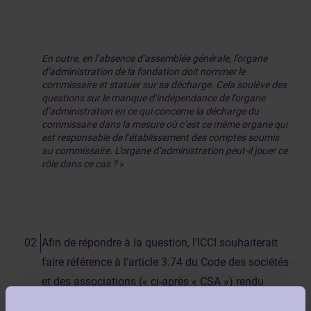
En outre, en l’absence d’assemblée générale, l’organe
d’administration de la fondation doit nommer le
commissaire et statuer sur sa décharge. Cela soulève des
questions sur le manque d’indépendance de l’organe
d’administration en ce qui concerne la décharge du
commissaire dans la mesure où c’est ce même organe qui
est responsable de l’établissement des comptes soumis
au commissaire. L’organe d’administration peut-il jouer ce
rôle dans ce cas ?
»
Afin de répondre à la question, l’ICCI souhaiterait
faire référence à l’article 3:74 du Code des sociétés
et des associations (« ci-après « CSA ») rendu
applicable aux fondations en vertu de l’article