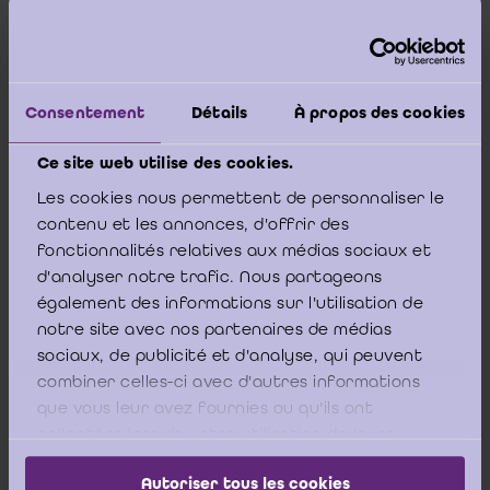
proposition de dissolution et d’un rapport du
commissaire conformément aux articles 2:110 §2
[1]
et 2:135 du CSA
.
Consentement
Détails
À propos des cookies
Ce site web utilise des cookies.
En ce qui concerne la question de savoir si les
Les cookies nous permettent de personnaliser le
comptes annuels doivent être présentés en
contenu et les annonces, d'offrir des
continuité ou en discontinuité, L’ICCI souhaite faire
fonctionnalités relatives aux médias sociaux et
référence aux articles 12:92 et 12:93 du CSA.
d'analyser notre trafic. Nous partageons
également des informations sur l'utilisation de
notre site avec nos partenaires de médias
Lorsqu’on opte, comme dans le cas d’espèce, pour la
sociaux, de publicité et d'analyse, qui peuvent
procédure de l’article 12:93 du CSA, l’apport d’universalité
combiner celles-ci avec d'autres informations
entraîne de plein droit le transfert à la société bénéficiaire
que vous leur avez fournies ou qu'ils ont
(ou l’ASBL bénéficiaire) de l’ensemble du patrimoine actif
et passif de la société (ou de l’ASBL) ayant effectué
collectées lors de votre utilisation de leurs
l’apport (cf. art. 12:96 du CSA).
services.
Autoriser tous les cookies