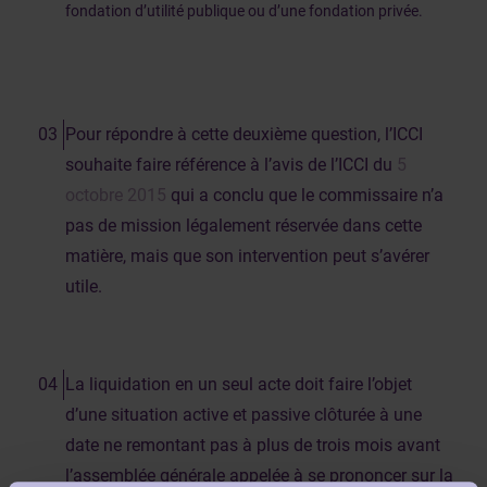
fondation d’utilité publique ou d’une fondation privée.
Pour répondre à cette deuxième question, l’ICCI
souhaite faire référence à l’avis de l’ICCI du
5
octobre 2015
qui a conclu que le commissaire n’a
pas de mission légalement réservée dans cette
matière, mais que son intervention peut s’avérer
utile.
La liquidation en un seul acte doit faire l’objet
d’une situation active et passive clôturée à une
date ne remontant pas à plus de trois mois avant
l’assemblée générale appelée à se prononcer sur la