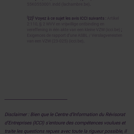
55K0553001.indd (lachambre.be)
.
(
)
[2]
Voyez à ce sujet les avis ICCI suivants :
Artikel
2:110, § 2 WVV en vrijwillige ontbinding en
vereffening in één akte van een kleine VZW (icci.be)
;
Exigences de rapport d’une ASBL / Verslagvereisten
van een VZW (23-025) (icci.be)
.
______________________________
Disclaimer : Bien que le Centre d’Information du Révisorat
d’Entreprises (ICCI) s’entoure des compétences voulues et
traite les questions reçues avec toute la rigueur possible, il