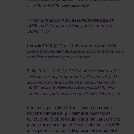
«
L'ASBL et l'AISBL sont dissoutes:
1° par une décision de l'assemblée générale de
l'ASBL
ou de l'organe désigné par les statuts de
l'AISBL
; (…)
»
er
L’article 2:110, §1
, al.2 CSA ajoute : «
Une AISBL
peut à tout moment être dissoute conformément aux
conditions prévues par les statuts.
»
Enfin, l’article 2:10, §2, 9° CSA précise encore «
§ 2.
L'extrait visé au paragraphe 1er, 3°, contient: (…) 9°
les conditions de dissolution et de liquidation de
l'AISBL et le but désintéressé auquel l'AISBL doit
affecter son patrimoine en cas de dissolution; (…)
».
Par conséquent, les statuts doivent déterminer
l’organe compétent (qui peut être l’assemblée
générale ou l’organe d’administration par exemple)
pour se prononcer quant à la dissolution de l’AISBL,
ainsi que les conditions de quorum et de majorité