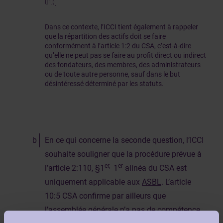
(
[1]
)
.
Dans ce contexte, l’ICCI tient également à rappeler
que la répartition des actifs doit se faire
conformément à l’article 1:2 du CSA, c’est-à-dire
qu’elle ne peut pas se faire au profit direct ou indirect
des fondateurs, des membres, des administrateurs
ou de toute autre personne, sauf dans le but
désintéressé déterminé par les statuts.
En ce qui concerne la seconde question, l’ICCI
souhaite souligner que la procédure prévue à
er,
er
l’article 2:110, §1
1
alinéa du CSA est
uniquement applicable aux
ASBL
. L’article
10:5 CSA confirme par ailleurs que
l’assemblée générale n’a pas de compétence