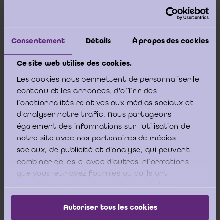
exclusive en la matière, il est néanmoins
possible que les statuts de l’AISBL concernée
prévoient une procédure similaire.
Si les statuts sont muets à cet égard, il est possible
Consentement
Détails
À propos des cookies
de modifier les statuts afin de prévoir les modalités
relatives à la dissolution volontaire. Nous souhaitons
Ce site web utilise des cookies.
cependant indiquer que cette modification devra être
constatée par un acte authentique conformément à
Les cookies nous permettent de personnaliser le
l’article 2:5, §4, 1° CSA.
contenu et les annonces, d'offrir des
fonctionnalités relatives aux médias sociaux et
d'analyser notre trafic. Nous partageons
également des informations sur l'utilisation de
notre site avec nos partenaires de médias
Bien que la question ne semble pas porter sur
sociaux, de publicité et d'analyse, qui peuvent
ce point spécifique, l’ICCI souhaite attirer
combiner celles-ci avec d'autres informations
l’attention sur les conditions d’utilisation de la
que vous leur avez fournies ou qu'ils ont
dissolution et liquidation en un jour. À la
collectées lors de votre utilisation de leurs
services.
lecture de la situation décrite, l’ICCI part du
Autoriser tous les cookies
principe que l’AISBL en question n’est pas