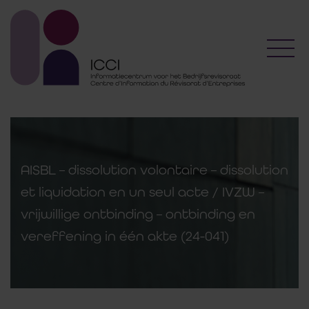
Toggl
AISBL – dissolution volontaire – dissolution
et liquidation en un seul acte / IVZW –
vrijwillige ontbinding – ontbinding en
vereffening in één akte (24-041)