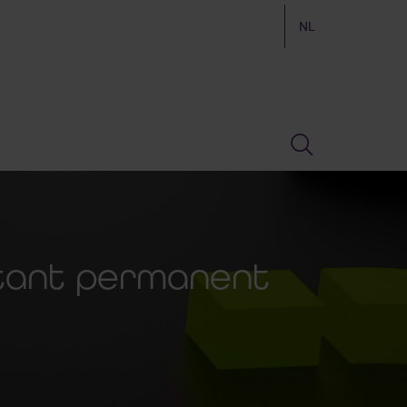
NL
ntant permanent