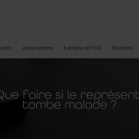
outils
Jurisprudence
A propos de l'ICCI
Étudiants
Que faire si le représe
tombe malade ?