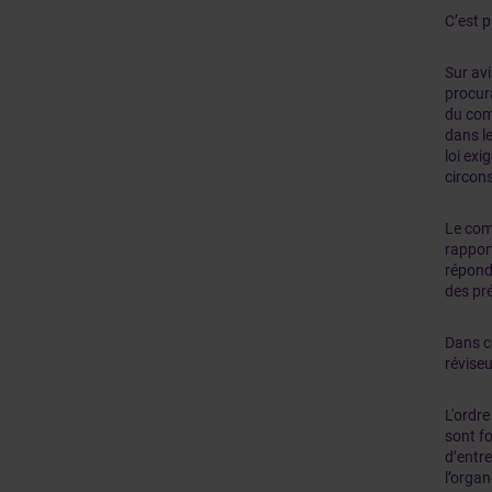
C’est p
Sur avi
procur
du com
dans le
loi exi
circons
Le comm
rapport
répond
des pr
Dans ce
réviseu
L'ordre
sont fo
d’entre
l’organ