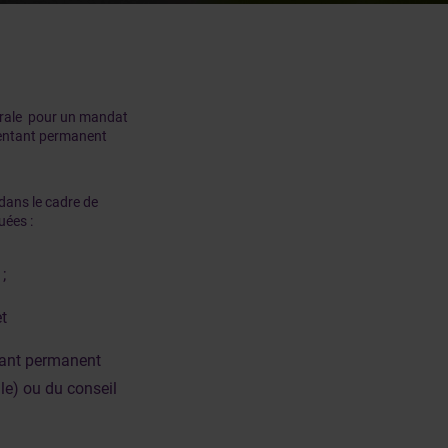
érale pour un mandat
ésentant permanent
dans le cadre de
uées :
;
t
tant permanent
e) ou du conseil