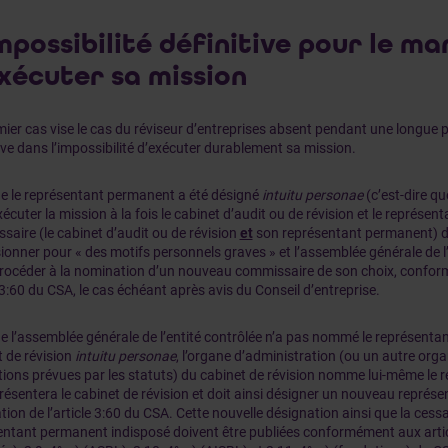
Impossibilité définitive pour le m
xécuter sa mission
ier cas vise le cas du réviseur d’entreprises absent pendant une longue pér
ve dans l’impossibilité d’exécuter durablement sa mission.
e le représentant permanent a été désigné
intuitu personae
(c’est-dire q
écuter la mission à la fois le cabinet d’audit ou de révision et le représen
aire (le cabinet d’audit ou de révision
et
son représentant permanent) d
onner pour « des motifs personnels graves » et l’assemblée générale de l’
procéder à la nomination d’un nouveau commissaire de son choix, confor
3:60 du CSA, le cas échéant après avis du Conseil d’entreprise.
e l’assemblée générale de l’entité contrôlée n’a pas nommé le représent
 de révision
intuitu personae
, l’organe d’administration (ou un autre org
ions prévues par les statuts) du cabinet de révision nomme lui-même le r
résentera le cabinet de révision et doit ainsi désigner un nouveau représ
tion de l’article 3:60 du CSA. Cette nouvelle désignation ainsi que la cess
entant permanent indisposé doivent être publiées conformément aux article