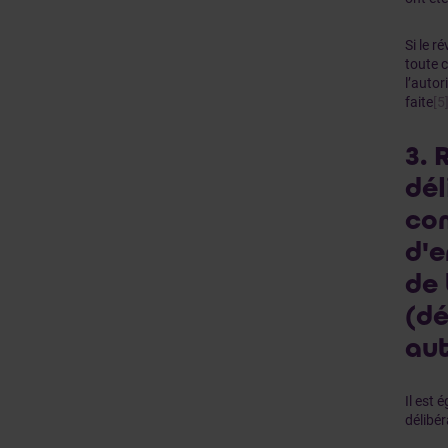
Si le r
toute c
l’autor
faite
[5
3. 
dél
com
d'e
de 
(dé
aut
Il est 
délibér