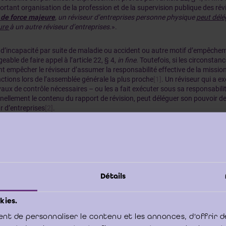
rtant organisation de la profession et de la supervision publique des révi
 de force majeure
, un réviseur d’entreprises personne physique
peut délé
ure
à un autre réviseur d’entreprises
.».
d’incapacité par suite de maladie ou accident ou autre motif d’empêcheme
eable de faire appel à l’article 22, § 4,
in fine
. Toutefois, si les circonstanc
t empêcher le réviseur d’assumer la responsabilité effective de la mission, 
ctions lors de l’assemblée générale la plus proche
[1]
. Un réviseur qui a 
vaux de contrôle nécessaires – ou les a fait exécuter sous sa responsabili
ellement le contenu du rapport de révision, peut déléguer son pouvoir de
r d’entreprises
[2]
.
ième réviseur d’entreprises devra s’assurer, toutefois, que le représent
ivement procédé aux diligences nécessaires. Compte tenu de l’importance
n pour les tiers, il serait inadmissible qu’un réviseur d’entreprises signe san
 d’un confrère, même s’ils font tous les deux partie du même cabinet de r
Détails
 de présentation de la signature préconisé est le suivant :
kies.
nt de personnaliser le contenu et les annonces, d'offrir d
d’établissement, date et signature