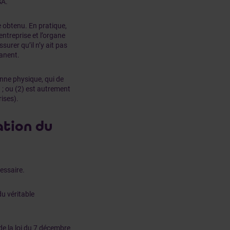
SA.
e obtenu. En pratique,
entreprise et l’organe
urer qu’il n’y ait pas
anent.
nne physique, qui de
 ; ou (2) est autrement
ises).
ation du
essaire.
du véritable
 de la loi du 7 décembre