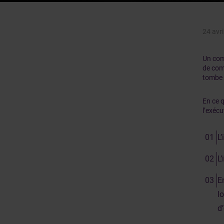
24 avri
Un com
de comm
tombe 
En ce 
l’exécu
L
L
E
l
d’