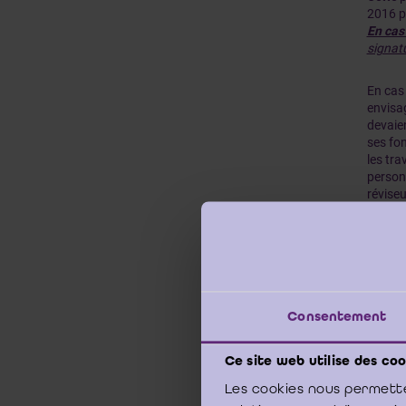
2016 po
En cas
signat
En cas 
envisag
devaien
ses fon
les tra
personn
réviseu
Ce deux
effect
révisio
rapport
Consentement
Le mode
Ce site web utilise des coo
Les cookies nous permette
Lieu 