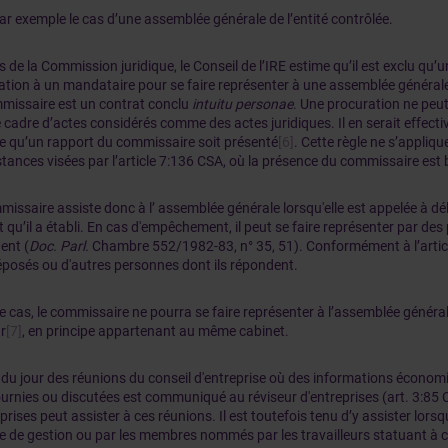
ar exemple le cas d’une assemblée générale de l’entité contrôlée.
s de la Commission juridique, le Conseil de l’IRE estime qu’il est exclu q
ation à un mandataire pour se faire représenter à une assemblée générale
missaire est un contrat conclu
intuitu personae
. Une procuration ne peu
 cadre d’actes considérés comme des actes juridiques. Il en serait effecti
ge qu’un rapport du commissaire soit présenté
[6]
. Cette règle ne s’appliq
tances visées par l’article 7:136 CSA, où la présence du commissaire est b
issaire assiste donc à l’ assemblée générale lorsqu'elle est appelée à dél
 qu’il a établi. En cas d'empêchement, il peut se faire représenter par des
ent (
Doc. Parl.
Chambre 552/1982-83, n° 35, 51). Conformément à l’article 
éposés ou d'autres personnes dont ils répondent.
 cas, le commissaire ne pourra se faire représenter à l’assemblée généra
r
[7]
, en principe appartenant au même cabinet.
 du jour des réunions du conseil d'entreprise où des informations économi
urnies ou discutées est communiqué au réviseur d'entreprises (art. 3:85 
prises peut assister à ces réunions. Il est toutefois tenu d’y assister lorsqu’
e de gestion ou par les membres nommés par les travailleurs statuant à ce