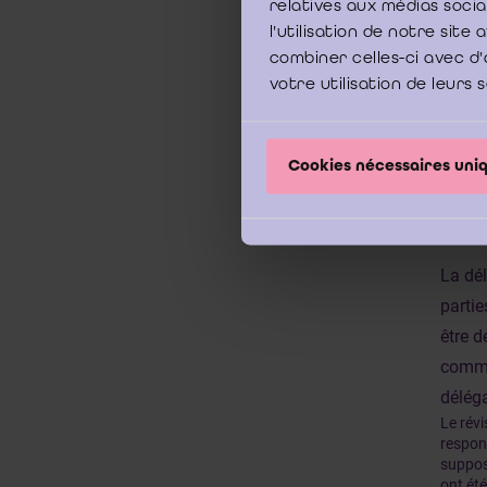
relatives aux médias soci
Cabin
l'utilisation de notre sit
Comm
combiner celles-ci avec d'
Repré
votre utilisation de leurs 
Nom d
Révis
Cookies nécessaires un
En l’
La dél
partie
être d
commis
déléga
Le révi
respons
suppose
ont ét