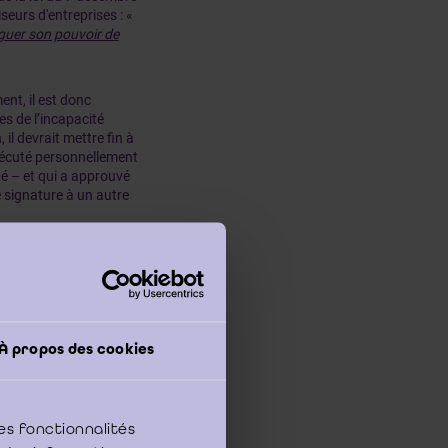
seurs d'entreprises : «
guer son pouvoir de
nt, il est donc
es de l’incapacité
il devrait mettre fin à
exécuté personnellement
té – et qui a approuvé
 signature à un autre
ant permanent a
 des rapports de
s vérification le
évision
[3]
.
À propos des cookies
es fonctionnalités