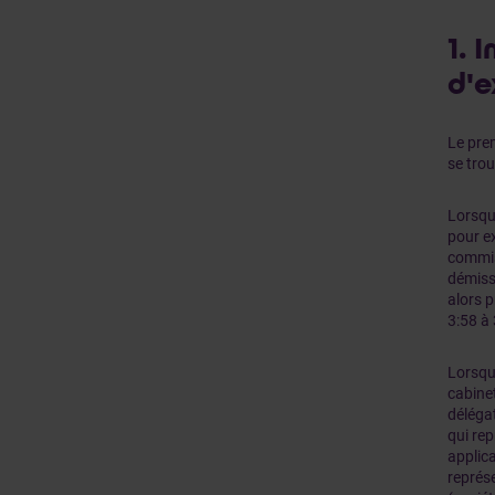
1. 
d'e
Le prem
se trou
Lorsqu
pour ex
commiss
démissi
alors 
3:58 à 
Lorsqu
cabinet
délégat
qui rep
applica
représ