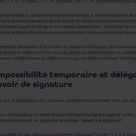
és), 2:9, 4°, c) (ASBL), 2:10, 4°, c) (AISBL) et 2:11, 4°, c) (fondations) du C
rd préalable du Conseil d’entreprise ne doit pas, à strictement parler, êtr
taine courtoisie demande que le cabinet de révision contacte le conseil d’
istration, avant de désigner un nouveau représentant, dans le but de s’ass
ction à la désignation de la personne proposée comme représentant perm
ésentant permanent d’un cabinet de révision doit toujours être une perso
 directe ou indirecte (1) est associé, gérant ou administrateur du cabinet
 manière indépendante au cabinet (donc pas un employé-réviseur d’entrepr
Impossibilité temporaire et délég
voir de signature
e cas, la désignation d’un nouveau représentant permanent n’est pas néc
alors admissible qu’un autre réviseur d’entreprises signe le rapport au lieu 
entant permanent, en apposant la mention “absent à la signature”.
ossibilité est par ailleurs expressément prévue par l’article 22, § 4, in fine