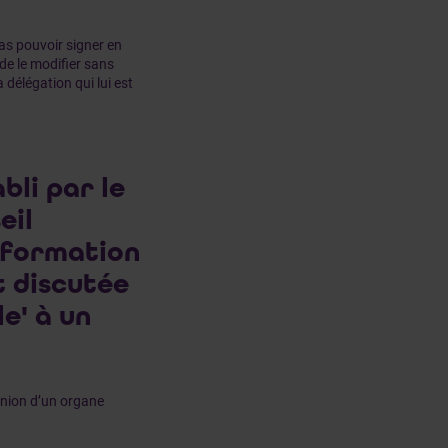
pas pouvoir signer en
 de le modifier sans
a délégation qui lui est
bli par le
eil
information
t discutée
e' à un
union d’un organe