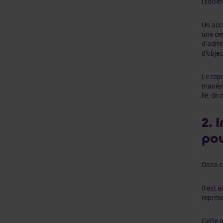
(sociét
Un acco
une cer
d’admin
d’obje
Le repr
manière
lié, de
2. 
pou
Dans c
Il est 
représ
Cette p