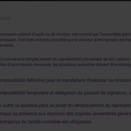
l 2020
missaire-cabinet d’audit ou de révision est nommé par l’assemblée gén
issaire. Il est bien entendu possible que le réviseur d’entreprises repr
malade.
qui concerne le remplacement du représentant permanent de son cabinet 
tion d’une mission révisorale, les situations suivantes doivent être disting
’impossibilité définitive pour le mandataire d’exécuter sa mission 
’impossibilité temporaire et délégation du pouvoir de signature ; e
n outre, la question peut se poser du remplacement du représen
orsque sa présence aux réunions des organes (assemblée général
entreprise de l’entité contrôlée est obligatoire.