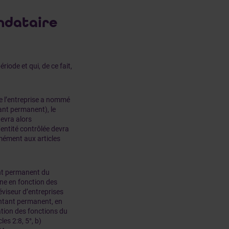
andataire
iode et qui, de ce fait,
ue l’entreprise a nommé
tant permanent), le
evra alors
entité contrôlée devra
mément aux articles
ant permanent du
ane en fonction des
éviseur d’entreprises
entant permanent, en
ation des fonctions du
s 2:8, 5°, b)