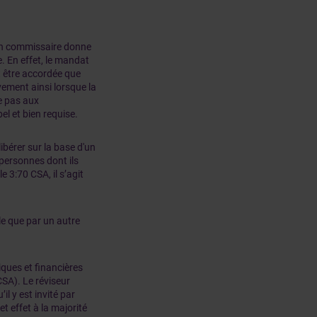
u’un commissaire donne
. En effet, le mandat
t être accordée que
vement ainsi lorsque la
ue pas aux
el et bien requise.
ibérer sur la base d'un
 personnes dont ils
3:70 CSA, il s’agit
le que par un autre
ques et financières
CSA). Le réviseur
il y est invité par
t effet à la majorité