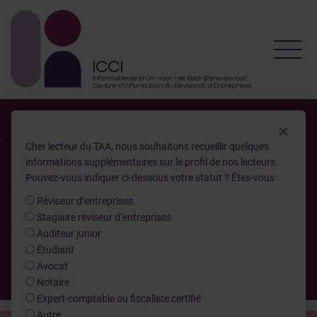
Toggl
×
TAA n°. 90
Cher lecteur du TAA, nous souhaitons recueillir quelques
informations supplémentaires sur le profil de nos lecteurs.
Pouvez-vous indiquer ci-dessous votre statut ? Êtes-vous :
TAA n° 90 - Tribune - Quelques
Réviseur d’entreprises
considérations au sujet du
Stagiaire réviseur d’entreprises
Conseil supérieur des
Auditeur junior
Étudiant
professions économiques
Avocat
Notaire
Expert-comptable ou fiscaliste certifié
Autre