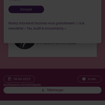
Auteur(s)
Envoyer
Restez informé et inscrivez-vous gratuitement
ici
à la
newsletter « Tax, Audit & Accountancy ».
Emmanuel Pieters
Président du Conseil supérieur des
professions économiques
30-06-2025
4 min.
professions économiques
Télécharger