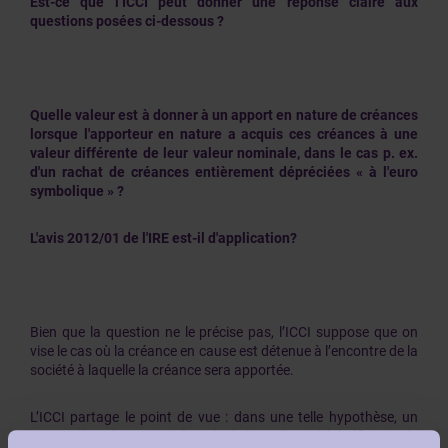
Est-ce que l’ICCI peut donner une réponse claire aux
questions posées ci-dessous ?
Quelle valeur est à donner à un apport en nature de créances
lorsque l'apporteur en nature a acquis ces créances à une
valeur différente de leur valeur nominale, dans le cas p. ex.
d'un rachat de créances entièrement dépréciées « à l'euro
symbolique » ?
L'avis 2012/01 de l'IRE est-il d'application?
Bien que la question ne le précise pas, l’ICCI suppose que on
vise le cas où la créance en cause est détenue à l’encontre de la
société à laquelle la créance sera apportée.
L’ICCI partage le point de vue : dans une telle hypothèse, un
apport de créance doit être évalué par l’entité bénéficiaire de