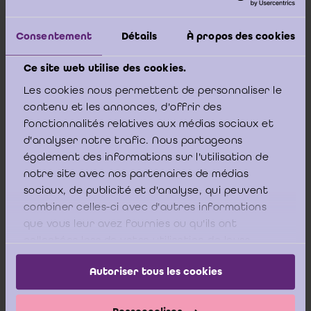
afschrijvingen van het gesubsidieerde actief”
Consentement
Détails
À propos des cookies
Het in resultaat nemen bij de inbrengende vereniging van
het nog niet in resultaat genomen gedeelte van de
Ce site web utilise des cookies.
kapitaalsubsidie kan een ander licht werpen op de
verwerking. Of dient men het geciteerde van CBN advies
Les cookies nous permettent de personnaliser le
2009/15 inzake kapitaalsubsidies louter toe te passen bij
contenu et les annonces, d'offrir des
vennootschappen en niet bij verenigingen?
fonctionnalités relatives aux médias sociaux et
d'analyser notre trafic. Nous partageons
Graag uw advies nopens de verwerking bij de inbrengende
vereniging van de kapitaalsubsidie die zich bevindt in het
également des informations sur l'utilisation de
eigen vermogen van de bedrijfstak die ingebracht wordt,
notre site avec nos partenaires de médias
en waarvan kan worden uitgegaan dat de subsidiërende
sociaux, de publicité et d'analyse, qui peuvent
overheid zich akkoord verklaard heeft met de inbreng van
combiner celles-ci avec d'autres informations
de bedrijfstak en geen terugbetaling van de subsidie
wenst.
”
que vous leur avez fournies ou qu'ils ont
collectées lors de votre utilisation de leurs
services.
Autoriser tous les cookies
Graag wenst het ICCI aan te geven dat artikel