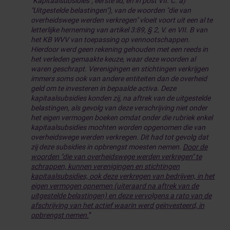
"Kapitaalsubsidies", eerste lid, en in post VII. C. a)
"Uitgestelde belastingen"), van de woorden "die van
overheidswege werden verkregen" vloeit voort uit een al te
letterlijke herneming van artikel 3:89, § 2, V. en VII. B van
het KB WVV van toepassing op vennootschappen.
Hierdoor werd geen rekening gehouden met een reeds in
het verleden gemaakte keuze, waar deze woorden al
waren geschrapt. Verenigingen en stichtingen verkrijgen
immers soms ook van andere entiteiten dan de overheid
geld om te investeren in bepaalde activa. Deze
kapitaalsubsidies konden zij, na aftrek van de uitgestelde
belastingen, als gevolg van deze verschrijving niet onder
het eigen vermogen boeken omdat onder die rubriek enkel
kapitaalsubsidies mochten worden opgenomen die van
overheidswege werden verkregen. Dit had tot gevolg dat
zij deze subsidies in opbrengst moesten nemen.
Door de
woorden "die van overheidswege werden verkregen" te
schrappen, kunnen verenigingen en stichtingen
kapitaalsubsidies, ook deze verkregen van bedrijven, in het
eigen vermogen opnemen (uiteraard na aftrek van de
uitgestelde belastingen) en deze vervolgens a rato van de
afschrijving van het actief waarin werd geïnvesteerd, in
opbrengst nemen.
”