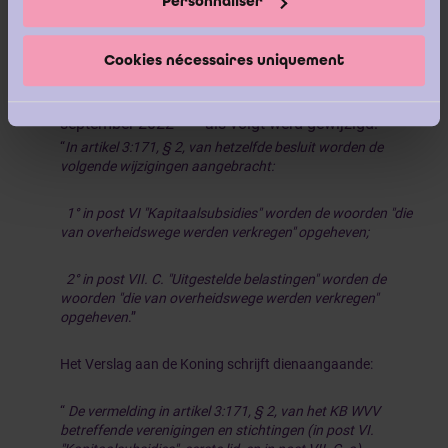
Personnaliser
3:171, § 2, post VI en VII.C van het koninklijk
besluit van 29 april 2019 tot uitvoering van het
Cookies nécessaires uniquement
Wetboek van vennootschappen en verenigingen
door artikel 7 van het koninklijk besluit van 14
[1]
(
)
september 2022
als volgt werd gewijzigd:
“
In artikel 3:171, § 2, van hetzelfde besluit worden de
volgende wijzigingen aangebracht:
1° in post VI "Kapitaalsubsidies" worden de woorden "die
van overheidswege werden verkregen" opgeheven;
2° in post VII. C. "Uitgestelde belastingen" worden de
woorden "die van overheidswege werden verkregen"
opgeheven
.”
Het Verslag aan de Koning schrijft dienaangaande:
“
De vermelding in artikel 3:171, § 2, van het KB WVV
betreffende verenigingen en stichtingen (in post VI.