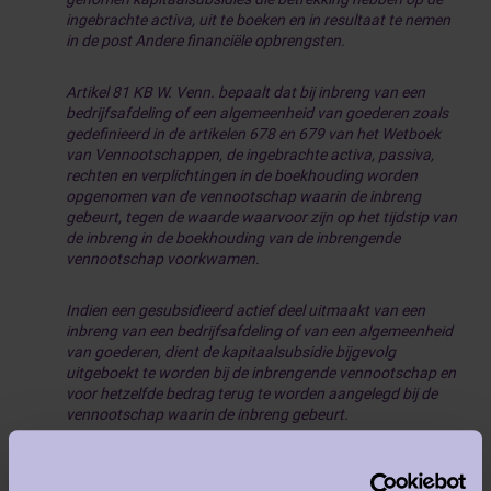
ingebrachte activa, uit te boeken en in resultaat te nemen
in de post Andere financiële opbrengsten.
Artikel 81 KB W. Venn. bepaalt dat bij inbreng van een
bedrijfsafdeling of een algemeenheid van goederen zoals
gedefinieerd in de artikelen 678 en 679 van het Wetboek
van Vennootschappen, de ingebrachte activa, passiva,
rechten en verplichtingen in de boekhouding worden
opgenomen van de vennootschap waarin de inbreng
gebeurt, tegen de waarde waarvoor zijn op het tijdstip van
de inbreng in de boekhouding van de inbrengende
vennootschap voorkwamen.
Indien een gesubsidieerd actief deel uitmaakt van een
inbreng van een bedrijfsafdeling of van een algemeenheid
van goederen, dient de kapitaalsubsidie bijgevolg
uitgeboekt te worden bij de inbrengende vennootschap en
voor hetzelfde bedrag terug te worden aangelegd bij de
vennootschap waarin de inbreng gebeurt.
Deze kapitaalsubsidie dient in resultaat genomen te
worden bij de verkrijgende vennootschap pro rata de