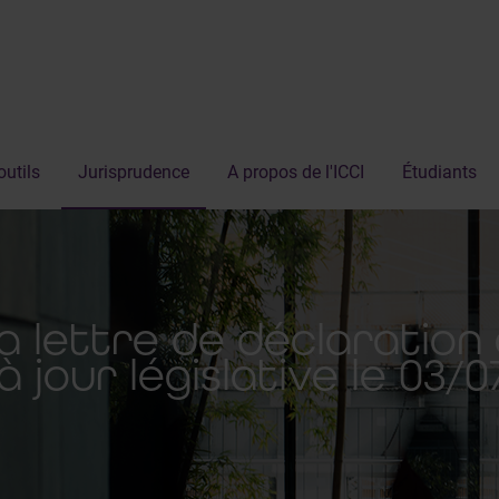
outils
Jurisprudence
A propos de l'ICCI
Étudiants
a lettre de déclaration 
à jour législative le 03/0