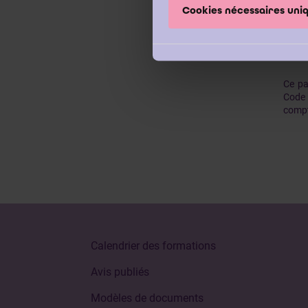
deman
Cookies nécessaires un
l'enti
Ce pa
Code 
compt
Calendrier des formations
Avis publiés
Modèles de documents