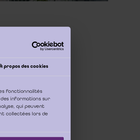
seil d’administration,
À propos des cookies
mes internationales
re d’un contrôle légal
ommissaire dispose :
es fonctionnalités
 des informations sur
analyse, qui peuvent
emander la signature
nt collectées lors de
bilités relatives à la
e l’entité contrôlée,
e des faits et de leur
, il est approprié de