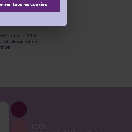
 a le droit d’engager
riser tous les cookies
affirmation.
»
étés / article 3:1 du
e l'établissement des
ration.