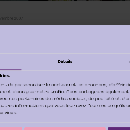
ovembre 2007
oit signer la lettre de déclaration de la direction (le président du con
inistrateur-délégué, …)?
Détails
ragraphe 78 de la Norme complémentaire (révisée en 2018) aux nor
it (ISA) applicables en Belgique – Le rapport du commissaire dans le cad
kies.
mptes annuels ou consolidés et autres aspects relatifs à la mission du c
nt de personnaliser le contenu et les annonces, d'offrir d
aux et d'analyser notre trafic. Nous partageons également
e avec nos partenaires de médias sociaux, de publicité et d'
formément au paragraphe 9 de la norme ISA 580, le commissaire doit d
autres informations que vous leur avez fournies ou qu'ils o
 lettre d'affirmation par des membres de la direction ayant les responsa
services.
ration et/ou à l'établissement des comptes annuels au plus haut niveau d
 qu’à sa politique financière sous-jacente compte tenu de leur connaissanc
ité. Le commissaire doit considérer si, dans certaines circonstances