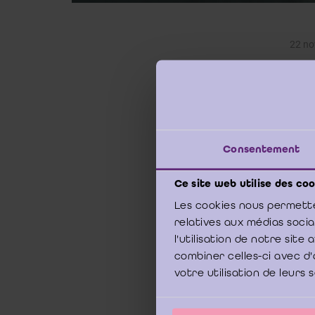
22 n
Qui d
l’adm
Consentement
Le pa
d’aud
Ce site web utilise des coo
de co
Les cookies nous permette
relatives aux médias soci
l'utilisation de notre sit
«
Con
combiner celles-ci avec d'
de la
votre utilisation de leurs 
prépa
ainsi
autor