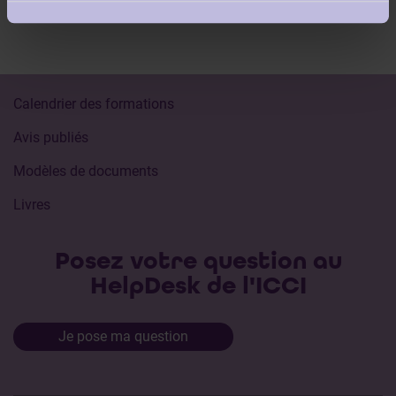
Calendrier des formations
Avis publiés
Modèles de documents
Livres
Posez votre question au
HelpDesk de l'ICCI
Je pose ma question