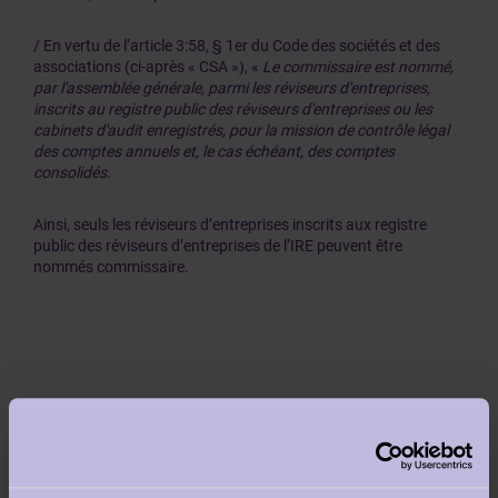
/ En vertu de l’article 3:58, § 1er du Code des sociétés et des
associations (ci-après « CSA »), «
Le commissaire est nommé,
par l'assemblée générale, parmi les réviseurs d'entreprises,
inscrits au registre public des réviseurs d'entreprises ou les
cabinets d'audit enregistrés, pour la mission de contrôle légal
des comptes annuels et, le cas échéant, des comptes
consolidés.
Ainsi, seuls les réviseurs d’entreprises inscrits aux registre
public des réviseurs d’entreprises de l’IRE peuvent être
nommés commissaire.
En ce qui concerne les associations, l’article 17, § 7 de la loi du
27 juin 1921 sur les associations sans but lucratif, les
fondations, les partis politiques européens et les fondations
politiques européennes/3:98, §2 CSA précise que l’article 130