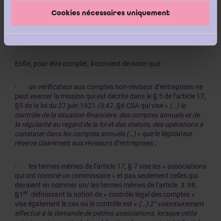
nécessairement un réviseur d’entreprises. Il n’existe donc pas
Cookies nécessaires uniquement
de disposition légale imposant cette distinction dans le titre.
Enfin, pour être complet, il convient de noter que :
- un vérificateur aux comptes non-réviseur d’entreprises ne
peut exercer la mission qui est décrite dans le § 5 de l’article 17,
§5 de la loi du 27 juin 1921 /3:47, §6 CSA qui vise «
(…) le
contrôle de la situation financière, des comptes annuels et de
la régularité au regard de la loi et des statuts, des opérations à
constater dans les comptes annuels (…)
» que le législateur
réserve clairement aux réviseurs d’entreprises ;
- les termes mêmes de l’article 17, § 7 vise les « associations
qui ont nommé un commissaire » et pas seulement celles qui
devaient en nommer un/ les termes mêmes de l’article 3 :98,
er
§1
définissant la notion de « contrôle légal des comptes »
vise également le cas où le contrôle est «
(…) 2° volontairement
effectué à la demande de petites associations, lorsque cette