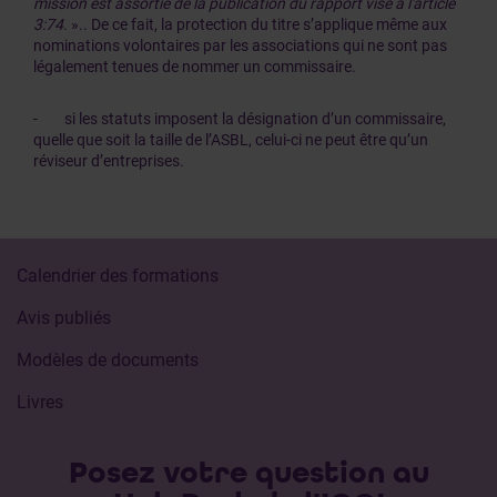
mission est assortie de la publication du rapport visé à l'article
3:74.
».. De ce fait, la protection du titre s’applique même aux
nominations volontaires par les associations qui ne sont pas
légalement tenues de nommer un commissaire.
- si les statuts imposent la désignation d’un commissaire,
quelle que soit la taille de l’ASBL, celui-ci ne peut être qu’un
réviseur d’entreprises.
Calendrier des formations
Avis publiés
Modèles de documents
Livres
Posez votre question au