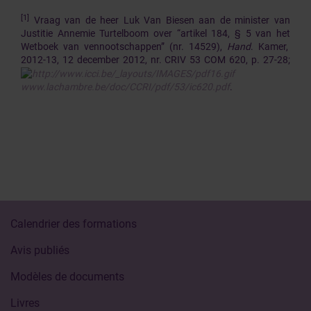
[1]
Vraag van de heer Luk Van Biesen aan de minister van
Justitie Annemie Turtelboom over “artikel 184, § 5 van het
Wetboek van vennootschappen” (nr. 14529),
Hand
. Kamer,
2012-13, 12 december 2012, nr. CRIV 53 COM 620, p. 27-28;
www.lachambre.be/doc/CCRI/pdf/53/ic620.pdf
.
Calendrier des formations
Avis publiés
Modèles de documents
Livres