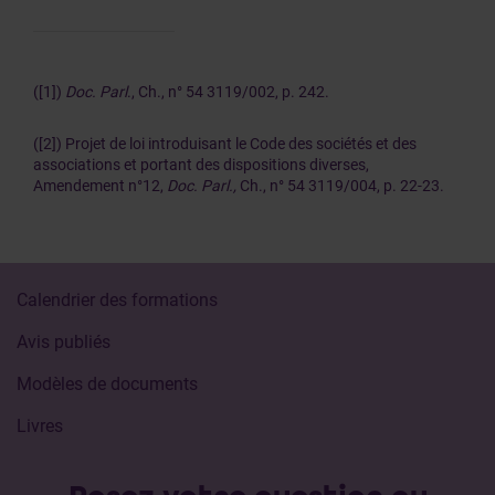
([1])
Doc. Parl
., Ch., n° 54 3119/002, p. 242.
([2]) Projet de loi introduisant le Code des sociétés et des
associations et portant des dispositions diverses,
Amendement n°12,
Doc. Parl.,
Ch., n° 54 3119/004, p. 22-23.
Calendrier des formations
Avis publiés
Modèles de documents
Livres