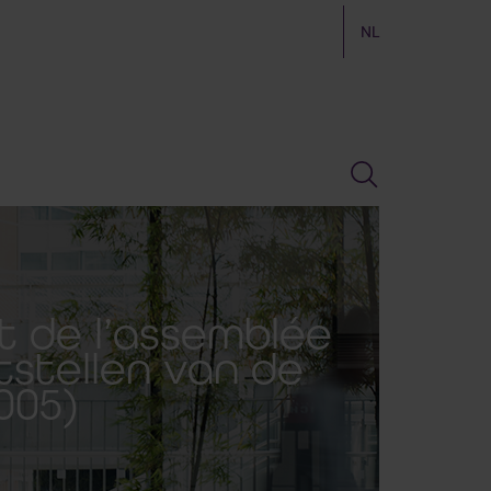
NL
rt de l’assemblée
tstellen van de
005)