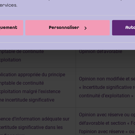
e en termes d’incidence sur le rapport du commissaire (paragraphes 21 à 
services.
ée) :
iquement
Personnaliser
Auto
lication inappropriée du principe
ptable de continuité
Opinion défavorable
xploitation
lication appropriée du principe
Opinion non modifiée et s
ptable de continuité
« Incertitude significative r
xploitation malgré l’existence
continuité d’exploitation »
ne incertitude significative
Opinion avec réserve ou o
ence d’information adéquate sur
défavorable et section « 
ncertitude significative dans les
l’opinion avec réserve » 