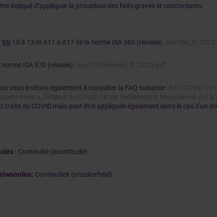
être indiqué d’appliquer la procédure des faits graves et concordants.
 §§ 10 à 13 et A11 à A17 de la norme ISA 560 (révisée) :
isa-560_fr_2023
 norme ISA 570 (révisée) :
isa-570-(révisée)_fr_2023.pdf
s vous invitons également à consulter la FAQ suivante :
FAQ COVID-19 «
quent event », l’impact du COVID-19 sur l’information financière et sur la 
-ci traite du COVID mais peut être appliquée également dans le cas d'un dou
clés
:
Continuité (incertitude)
telwoorden
:
Continuïteit (onzekerheid)