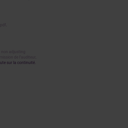
.pdf
.
 non adjusting
mission de l’auditeur
.
te sur la continuité.