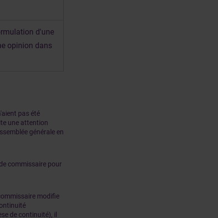
ormulation d'une
ne opinion dans
'aient pas été
te une attention
’assemblée générale en
t de commissaire pour
 commissaire modifie
ontinuité
e de continuité), il