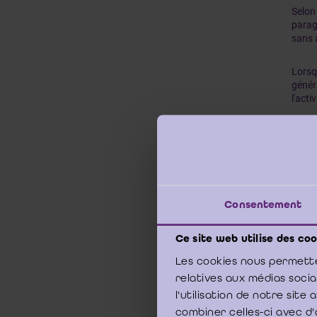
Selon
parag
sans 
Lorsq
génér
l'acti
Des f
avant
et le
relat
Consentement
Selon
d'expl
à laqu
Ce site web utilise des coo
événe
Les cookies nous permette
relatives aux médias soci
l'utilisation de notre sit
combiner celles-ci avec d'
L’ICC