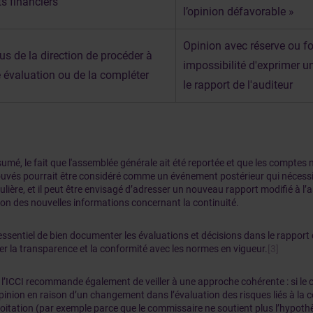
ts financiers
l’opinion défavorable »
Opinion avec réserve ou f
us de la direction de procéder à
impossibilité d'exprimer u
 évaluation ou de la compléter
le rapport de l'auditeur
umé, le fait que l'assemblée générale ait été reportée et que les comptes n
uvés pourrait être considéré comme un événement postérieur qui nécessi
culière, et il peut être envisagé d’adresser un nouveau rapport modifié à l
ion des nouvelles informations concernant la continuité.
t essentiel de bien documenter les évaluations et décisions dans le rappor
er la transparence et la conformité avec les normes en vigueur.
[3]
, l’ICCI recommande également de veiller à une approche cohérente : si le
pinion en raison d’un changement dans l’évaluation des risques liés à la c
loitation (par exemple parce que le commissaire ne soutient plus l’hypothès