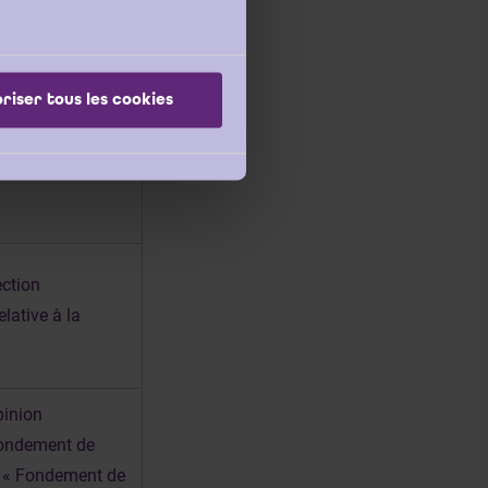
24 de la norme
riser tous les cookies
ection
elative à la
pinion
Fondement de
ou « Fondement de