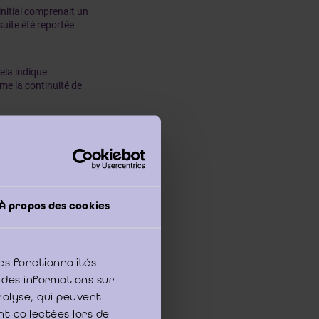
initial comprenait un
uite été reportée
ela indique
me la continuité de
de commissaire mais
res sur la continuité
Norme ISA 560
[1]
À propos des cookies
inuité
 du rapport et la date
valuer si ces
es fonctionnalités
 des informations sur
analyse, qui peuvent
nt collectées lors de
les différents cas de