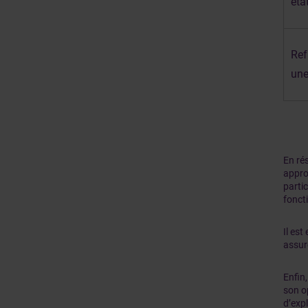
éta
Ref
une
En rés
appro
parti
fonct
Il es
assur
Enfin
son o
d’exp