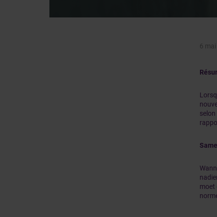
6 mai
Résu
Lorsq
nouve
selon
rappor
Same
Wanne
nadie
moet 
norme