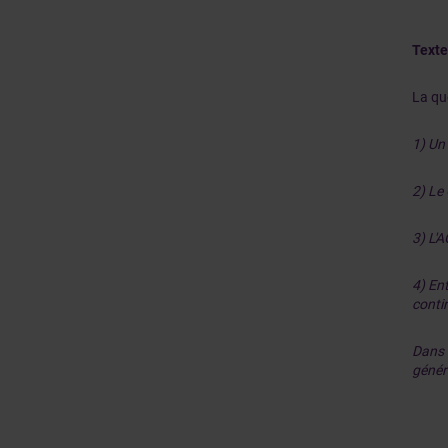
Texte
La qu
1) Un
2) Le
3) L'
4) En
contin
Dans 
génér