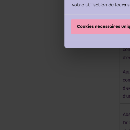
figur
votre utilisation de leurs 
précit
Cookies nécessaires un
App
com
d’e
App
com
d’e
d’u
Abs
l’i