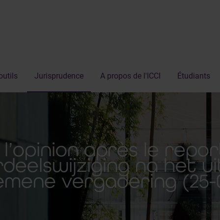
outils
Jurisprudence
A propos de l'ICCI
Étudiants
l’opinion après le repo
deelswijziging na het ui
emene vergadering (25-