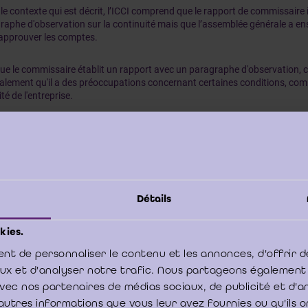
 le contexte qui est décrit, l’ICCI comprend que le rapport de commissaire 
raphe d'observation sur la continuité mais que l’assemblée générale a ens
approuver les comptes.
ue le commissaire établit un rapport avec un paragraphe d'observation, c
alement qu'il a des préoccupations concernant certaines conditions, com
vité de l'entreprise.
aits portés à la connaissance du commissaire, après la date du rapport 
 la publication des états financiers, font émerger des doutes supplémentai
 conduisent à reconsidérer son opinion. Ce cas de figure est traité par la 
ive aux événements postérieurs à la clôture («
subsequent event
»).
Détails
 les normes de révision, notamment la Norme ISA 570 qui traite de la cont
oitation
[2]
, si des événements ou des conditions surviennent entre la date
elle les états financiers sont finalement approuvés, le commissaire doit é
kies.
ments pourraient affecter l'opinion exprimée dans le rapport initial.
nt de personnaliser le contenu et les annonces, d'offrir d
aux et d'analyser notre trafic. Nous partageons également
e avec nos partenaires de médias sociaux, de publicité et d'
autres informations que vous leur avez fournies ou qu'ils o
I vous invite à consulter la norme précitée, notamment en ce qui concerne 