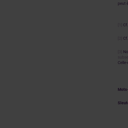
peut 
[1]
Cf.
[2]
Cf.
[3]
Nou
subse
Celle
Mots-
Sleu