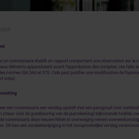
 2025
mé
u’un commissaire établit un rapport comportant une observation sur la co
aux éléments apparaissent avant l’approbation des comptes, ces faits do
 les normes ISA 560 et 570. Cela peut justifier une modification de l’opini
t initial.
nvatting
er een commissaris een verslag opstelt met een paragraaf over continuït
n (maar vóór de goedkeuring van de jaarrekening) bijkomende twijfels over
de commissaris deze nieuwe feiten in overweging nemen overeenkomstig
n. Dit kan een oordeelswijziging in het oorspronkelijke verslag verantwo