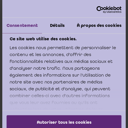
des associations ne s’applique qu’aux sociétés
dans lesquelles «
un conseil d'entreprise doit être
institué en exécution de la loi du 20 septembre
Consentement
Détails
À propos des cookies
1948 portant organisation de l'économie
».
Ce site web utilise des cookies.
La réglementation actuelle impose qu’un Conseil
Les cookies nous permettent de personnaliser le
d’entreprise soit institué dans toutes les entreprises
contenu et les annonces, d'offrir des
occupant habituellement au moins 100 travailleurs.
fonctionnalités relatives aux médias sociaux et
d'analyser notre trafic. Nous partageons
également des informations sur l'utilisation de
notre site avec nos partenaires de médias
La loi ou la convention collective n’ont donc pas prévu que
sociaux, de publicité et d'analyse, qui peuvent
l’information économique et financière qui sera
communiquée au CPPT ou à la délégation syndicale dans
combiner celles-ci avec d'autres informations
les entreprises comptant moins de 100 travailleurs, doit
que vous leur avez fournies ou qu'ils ont
être vérifiée ou attestée par le commissaire ou un réviseur
collectées lors de votre utilisation de leurs
d’entreprises en l’absence d’un commissaire.
services.
Autoriser tous les cookies