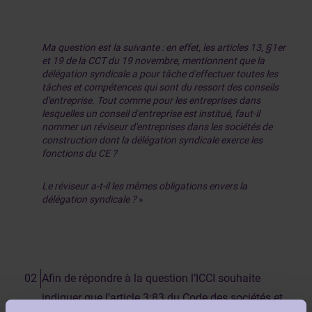
Ma question est la suivante : en effet, les articles 13, §1er
et 19 de la CCT du 19 novembre, mentionnent que la
délégation syndicale a pour tâche d'effectuer toutes les
tâches et compétences qui sont du ressort des conseils
d'entreprise. Tout comme pour les entreprises dans
lesquelles un conseil d'entreprise est institué, faut-il
nommer un réviseur d'entreprises dans les sociétés de
construction dont la délégation syndicale exerce les
fonctions du CE ?
Le réviseur a-t-il les mêmes obligations envers la
délégation syndicale ?
»
Afin de répondre à la question l’ICCI souhaite
indiquer que l’article 3:83 du Code des sociétés et