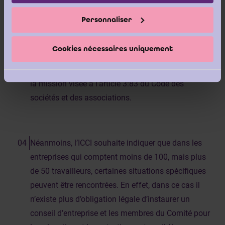
Personnaliser
Au regard de ce qui précède, l’ICCI est d’avis que ce
n’est que si l’entité concernée compte plus de 100
Cookies nécessaires uniquement
travailleurs qu’un réviseur d’entreprises doit être
nommé (à défaut de commissaire) afin d’exécuter
la mission visée à l’article 3:83 du Code des
sociétés et des associations.
Néanmoins, l’ICCI souhaite indiquer que dans les
entreprises qui comptent moins de 100, mais plus
de 50 travailleurs, certaines situations spécifiques
peuvent être rencontrées. En effet, dans ce cas il
n’existe plus d’obligation légale d’instaurer un
conseil d’entreprise et les membres du Comité pour