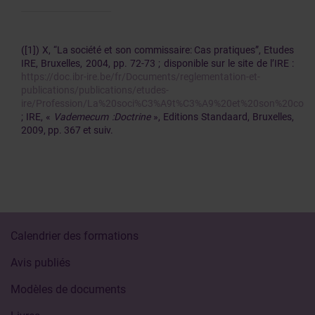
([1]) X, “La société et son commissaire: Cas pratiques”, Etudes
IRE, Bruxelles, 2004, pp. 72-73 ; disponible sur le site de l’IRE :
https://doc.ibr-ire.be/fr/Documents/reglementation-et-
publications/publications/etudes-
ire/Profession/La%20soci%C3%A9t%C3%A9%20et%20son%20commi
; IRE, «
Vademecum :Doctrine
», Editions Standaard, Bruxelles,
2009, pp. 367 et suiv.
Calendrier des formations
Avis publiés
Modèles de documents