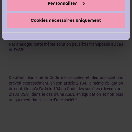
Personnaliser
jusqu’à l’expiration de la durée du mandat de trois ans. Les
articles 142 et 143 C. Soc.
[/ art. 3:73 et 3:74 CSA]
restent
alors intégralement applicables.
»
Cookies nécessaires uniquement
Par analogie, cette même solution peut être transposée au cas
de l’ASBL.
D’autant plus que le Code des sociétés et des associations
prévoit expressément, en son article 2:134, la même obligation
de contrôle qu’à l’article 194 du Code des sociétés (devenu art.
2:100 CSA), dans le cas d’une ASBL en liquidation et non plus
uniquement dans le cas d’une société.