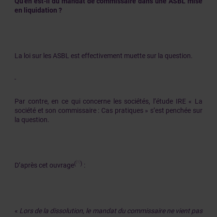
Qu'en est-il du mandat de commissaire dans une ASBL mise
en liquidation ?
La loi sur les ASBL est effectivement muette sur la question.
Par contre, en ce qui concerne les sociétés, l’étude IRE « La
société et son commissaire : Cas pratiques » s’est penchée sur
la question.
[1]
(
)
D’après cet ouvrage
:
«
Lors de la dissolution, le mandat du commissaire ne vient pas