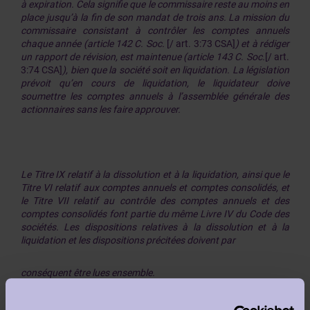
à expiration. Cela signifie que le commissaire reste au moins en
place jusqu’à la fin de son mandat de trois ans. La mission du
commissaire consistant à contrôler les comptes annuels
chaque année (article 142 C. Soc.
[/ art. 3:73 CSA]
) et à rédiger
un rapport de révision, est maintenue (article 143 C. Soc.
[/ art.
3:74 CSA]
), bien que la société soit en liquidation. La législation
prévoit qu’en cours de liquidation, le liquidateur doive
soumettre les comptes annuels à l’assemblée générale des
actionnaires sans les faire approuver.
Le Titre IX relatif à la dissolution et à la liquidation, ainsi que le
Titre VI relatif aux comptes annuels et comptes consolidés, et
le Titre VII relatif au contrôle des comptes annuels et des
comptes consolidés font partie du même Livre IV du Code des
sociétés. Les dispositions relatives à la dissolution et à la
liquidation et les dispositions précitées doivent par
conséquent être lues ensemble.