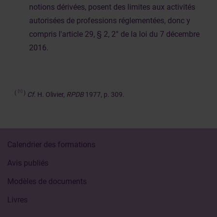
notions dérivées, posent des limites aux activités
autorisées de professions réglementées, donc y
compris l'article 29, § 2, 2° de la loi du 7 décembre
2016.
[1]
(
)
Cf
. H. Olivier,
RPDB
1977, p. 309.
Calendrier des formations
Avis publiés
Modèles de documents
Livres