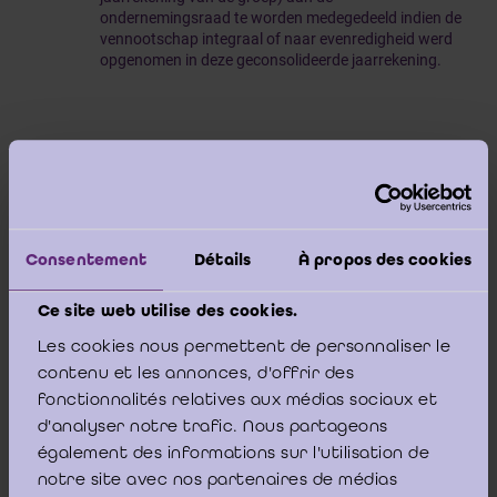
ondernemingsraad te worden medegedeeld indien de
vennootschap integraal of naar evenredigheid werd
opgenomen in deze geconsolideerde jaarrekening.
Inzake het overmaken aan de
ondernemingsraad van de financiële en
economische informatie (EFI) voortvloeiend
Consentement
Détails
À propos des cookies
uit de specifieke situatie van een horizontale
structuur in de zin van artikel 3:26 van het
Ce site web utilise des cookies.
Wetboek van vennootschappen en
Les cookies nous permettent de personnaliser le
verenigingen (WVV), is dit afhankelijk van het
contenu et les annonces, d'offrir des
fonctionnalités relatives aux médias sociaux et
gegeven of de ondernemingsraad
in casu
al
d'analyser notre trafic. Nous partageons
dan niet een akkoordverklaring conform artikel
également des informations sur l'utilisation de
17, derde lid van het KB van 27 november
notre site avec nos partenaires de médias
1973 zou hebben gegeven op de