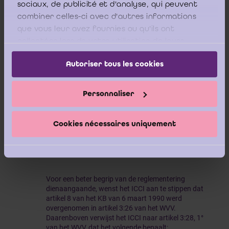
sociaux, de publicité et d'analyse, qui peuvent
installatievergadering dat de geconsolideerde
combiner celles-ci avec d'autres informations
cijfers op het niveau van de groep zullen
que vous leur avez fournies ou qu'ils ont
collectées lors de votre utilisation de leurs
worden verstrekt aan de ondernemingsraad.
services.
Het ICCI meent dat het duidelijk moet zijn dat
Autoriser tous les cookies
dit akkoord er effectief is. Het lijkt daarvoor
noodzakelijk dat dit akkoord expliciet uit de
Personnaliser
notulen van de ondernemingsraad blijkt en dat
er een beroep wordt gedaan op de
Cookies nécessaires uniquement
vrijstellingsmogelijkheid van artikel 17, derde
lid van het KB van 27 november 1973.
Voor een beter begrip van de reglementering
dienaangaande, wenst het ICCI aan te stippen dat
artikel 8 van het KB van 6 maart 1990 werd
overgenomen in artikel 3:26 van het WVV.
Daarenboven verwijst het ICCI naar artikel 3:28, 1°
van het WVV, dat het volgende bepaalt: