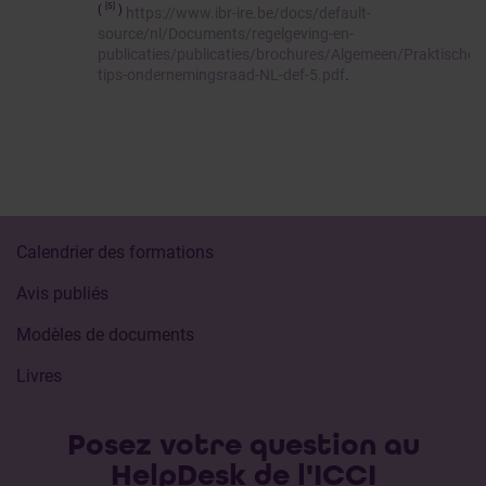
[5]
(
)
https://www.ibr-ire.be/docs/default-
source/nl/Documents/regelgeving-en-
publicaties/publicaties/brochures/Algemeen/Praktische-
tips-ondernemingsraad-NL-def-5.pdf
.
Calendrier des formations
Avis publiés
Modèles de documents
Livres
Posez votre question au
HelpDesk de l'ICCI