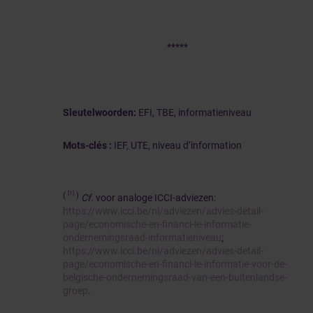
*****
Sleutelwoorden:
EFI, TBE, informatieniveau
Mots-clés :
IEF, UTE, niveau d’information
[1]
(
)
Cf
. voor analoge ICCI-adviezen:
https://www.icci.be/nl/adviezen/advies-detail-
page/economische-en-financi-le-informatie-
ondernemingsraad-informatieniveau
;
https://www.icci.be/nl/adviezen/advies-detail-
page/economische-en-financi-le-informatie-voor-de-
belgische-ondernemingsraad-van-een-buitenlandse-
groep
.