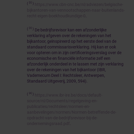
[2]
(
)
https://www.cbn-cnc.be/nl/adviezen/belgische-
bijkantoren-van-vennootschappen-naar-buitenlands-
recht-eigen-boekhoudkundige-0
.
[3]
(
)
De bedrijfsrevisor kan een afzonderlijke
verklaring afgeven over de rekeningen van het
bijkantoor, geïnspireerd op het eerste deel van de
standaard commissarisverklaring. Hij kan er ook
voor opteren om in zijn certificeringsverslag over de
economische en financiële informatie zelf een
afzonderlijk onderdeel in te lassen met zijn verklaring
over de rekeningen van het bijkantoor (IBR,
Vademecum Deel I: Rechtsleer, Antwerpen,
Standaard Uitgeverij, 2009, 594).
[4]
(
)
https://www.ibr-ire.be/docs/default-
source/nl/Documents/regelgeving-en-
publicaties/rechtsleer/normen-en-
aanbevelingen/normen/Normen-betreffende-de-
opdracht-van-de-bedrijfsrevisor-bij-de-
ondernemingsraad.pdf
.