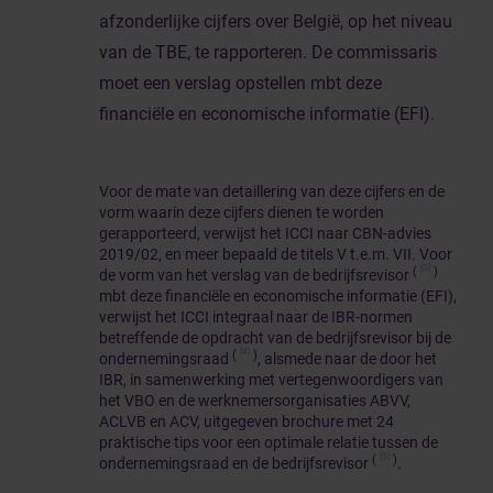
afzonderlijke cijfers over België, op het niveau
van de TBE, te rapporteren. De commissaris
moet een verslag opstellen mbt deze
financiële en economische informatie (EFI).
Voor de mate van detaillering van deze cijfers en de
vorm waarin deze cijfers dienen te worden
gerapporteerd, verwijst het ICCI naar CBN-advies
2019/02, en meer bepaald de titels V t.e.m. VII. Voor
[3]
(
)
de vorm van het verslag van de bedrijfsrevisor
mbt deze financiële en economische informatie (EFI),
verwijst het ICCI integraal naar de IBR-normen
betreffende de opdracht van de bedrijfsrevisor bij de
[4]
(
)
ondernemingsraad
, alsmede naar de door het
IBR, in samenwerking met vertegenwoordigers van
het VBO en de werknemersorganisaties ABVV,
ACLVB en ACV, uitgegeven brochure met 24
praktische tips voor een optimale relatie tussen de
[5]
(
)
ondernemingsraad en de bedrijfsrevisor
.