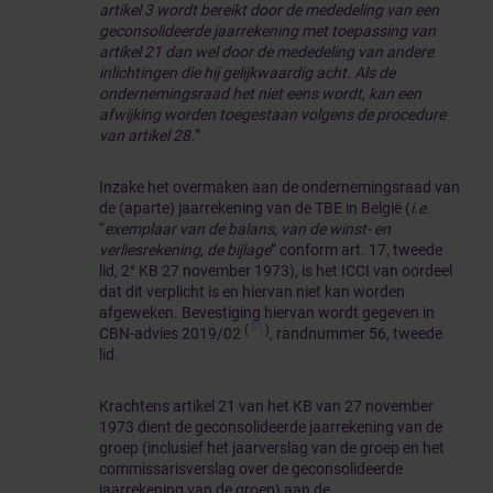
artikel 3 wordt bereikt door de mededeling van een
geconsolideerde jaarrekening met toepassing van
artikel 21 dan wel door de mededeling van andere
inlichtingen die hij gelijkwaardig acht. Als de
ondernemingsraad het niet eens wordt, kan een
afwijking worden toegestaan volgens de procedure
van artikel 28.
”
Inzake het overmaken aan de ondernemingsraad van
de (aparte) jaarrekening van de TBE in België (
i.e.
“
exemplaar van de balans, van de winst- en
verliesrekening, de bijlage
” conform art. 17, tweede
lid, 2° KB 27 november 1973), is het ICCI van oordeel
dat dit verplicht is en hiervan niet kan worden
afgeweken. Bevestiging hiervan wordt gegeven in
[2]
(
)
CBN-advies 2019/02
, randnummer 56, tweede
lid.
Krachtens artikel 21 van het KB van 27 november
1973 dient de geconsolideerde jaarrekening van de
groep (inclusief het jaarverslag van de groep en het
commissarisverslag over de geconsolideerde
jaarrekening van de groep) aan de