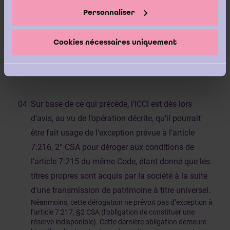
actions, parts bénéficiaires ou certificats détenus par la
Personnaliser
personne ou la filiale mentionnée ci-avant.
».
Par conséquent, il n’est pas possible de faire usage de
Cookies nécessaires uniquement
l’article 7:216 CSA pour déroger à l’article 7:217, §2 CSA.
Sur base de ce qui précède, l’ICCI est dès lors
d’avis, au vu de l’opération décrite, qu’il pourrait
être fait usage de l’exception prévue à l’article
7:216, 2° CSA pour déroger aux conditions de
l’article 7:215 du même Code, étant donné que les
titres propres sont acquis par la société à la suite
d'une transmission de patrimoine à titre universel.
Néanmoins, cette dérogation ne prévoit pas d’exception à
l’article 7:217, §2 CSA (l’obligation de constituer une
réserve indisponible). Cette dernière obligation demeure