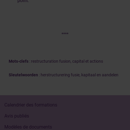
point.
****
Mots-clefs
: restructuration fusion, capital et actions
Sleutelwoorden
: herstructurering fusie, kapitaal en aandelen
Calendrier des formations
Avis publiés
Modèles de documents