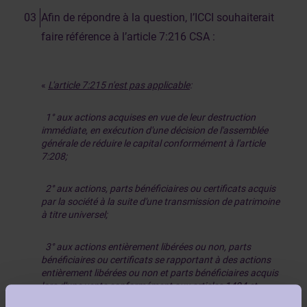
Afin de répondre à la question, l’ICCI souhaiterait
faire référence à l’article 7:216 CSA :
«
L'article 7:215 n'est pas applicable
:
1° aux actions acquises en vue de leur destruction
immédiate, en exécution d'une décision de l'assemblée
générale de réduire le capital conformément à l'article
7:208;
2° aux actions, parts bénéficiaires ou certificats acquis
par la société à la suite d'une transmission de patrimoine
à titre universel;
3° aux actions entièrement libérées ou non, parts
bénéficiaires ou certificats se rapportant à des actions
entièrement libérées ou non et parts bénéficiaires acquis
lors d'une vente conformément aux articles 1494 et
suivants du Code judiciaire en vue de recouvrer une