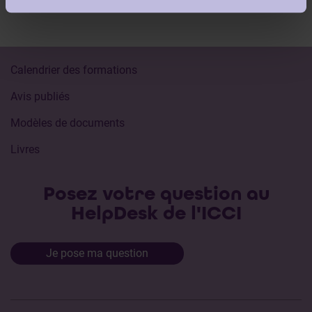
Calendrier des formations
Avis publiés
Modèles de documents
Livres
Posez votre question au
HelpDesk de l'ICCI
Je pose ma question