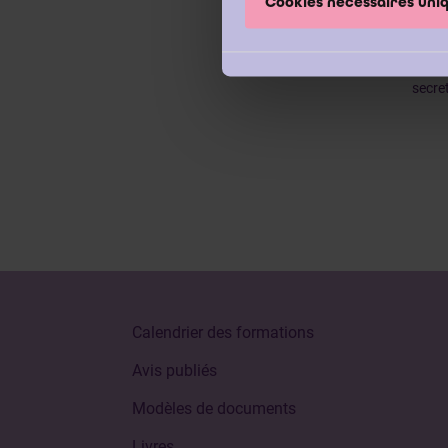
Cookies nécessaires un
révis
Par c
rense
secre
Calendrier des formations
Avis publiés
Modèles de documents
Livres