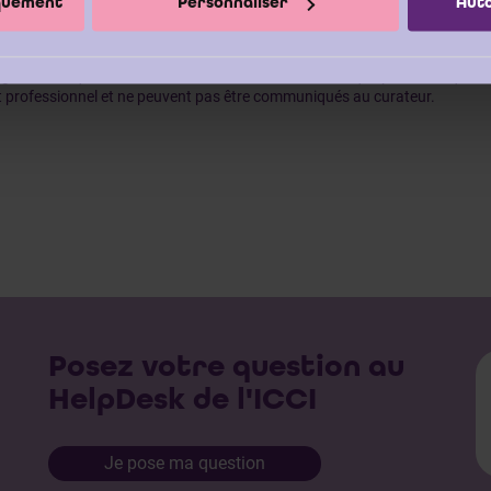
iquement
Personnaliser
Auto
eur d’entreprises est dépositaire par état ou par profession.
onséquent, l’ICCI est d’avis qu’il incombe au réviseur d’entreprises con
ignements qui revêtent un caractère confidentiel et qui, par conséquent,
t professionnel et ne peuvent pas être communiqués au curateur.
Posez votre question au
HelpDesk de l'ICCI
Je pose ma question