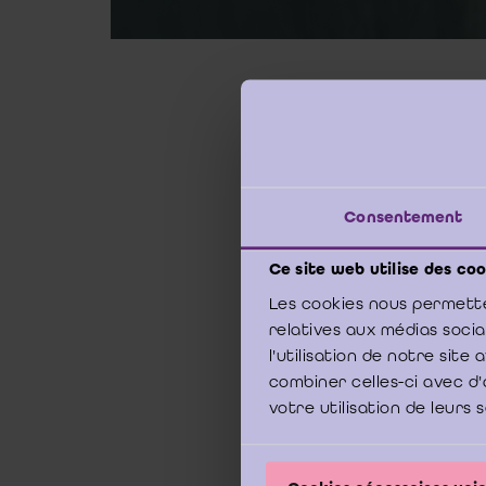
13 ma
Dans 
commu
Consentement
Ce site web utilise des coo
Les cookies nous permette
En ré
relatives aux médias soci
profe
l'utilisation de notre sit
combiner celles-ci avec d'
La br
votre utilisation de leurs 
docum
qui n
profe
par le