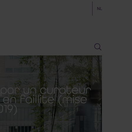
NL
par un curateur
n faillite (mise
019)