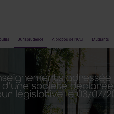
outils
Jurisprudence
A propos de l'ICCI
Étudiants
seignements adressée 
d’une société déclarée e
our législative le 03/07/2