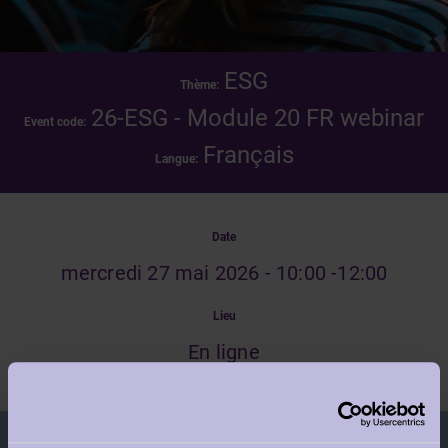
ESG
Thème:
26-ESG - Module 20 FR webinar
Event code:
Français
Langue:
Date
mercredi 27 mai 2026 - 10:00 -12:00
Lieu
En ligne