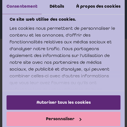
Orateurs
Consentement
Détails
À propos des cookies
OLINGER Valérie
Ce site web utilise des cookies.
Les cookies nous permettent de personnaliser le
contenu et les annonces, d'offrir des
fonctionnalités relatives aux médias sociaux et
d'analyser notre trafic. Nous partageons
Plus d'infos
également des informations sur l'utilisation de
notre site avec nos partenaires de médias
sociaux, de publicité et d'analyse, qui peuvent
Le webinaire sera structuré comme suit :
combiner celles-ci avec d'autres informations
que vous leur avez fournies ou qu'ils ont
collectées lors de votre utilisation de leurs
1.
Leçons de la première année de reporting CSRD
services.
Autoriser tous les cookies
2.
Défis et tendances observés dans la seconde année de
reporting CSRD
Personnaliser