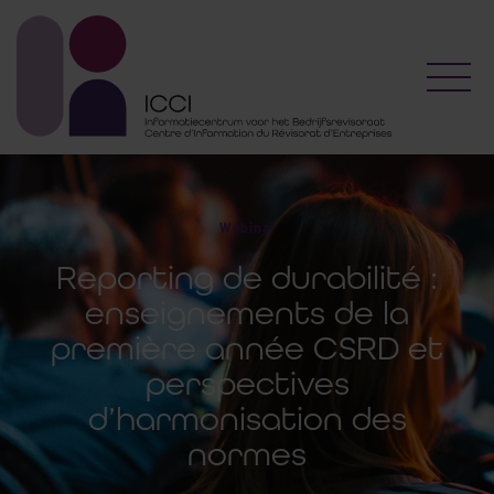
Toggl
Webinar
Reporting de durabilité :
enseignements de la
première année CSRD et
perspectives
d’harmonisation des
normes