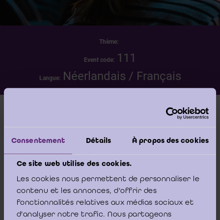
Thème:
111
Event code:
Néerlandais / Français
Langue:
Date
samedi 23 mai 2026 - 09:00 -00:00
Consentement
Détails
À propos des cookies
Lieu
Ce site web utilise des cookies.
IBR/IRE - Bâtiment Phoenix Building - Koning
Les cookies nous permettent de personnaliser le
Albert II-laan, 19 Boulevard du Roi Albert II -
contenu et les annonces, d'offrir des
1210 Brussel/Bruxelles
fonctionnalités relatives aux médias sociaux et
d'analyser notre trafic. Nous partageons