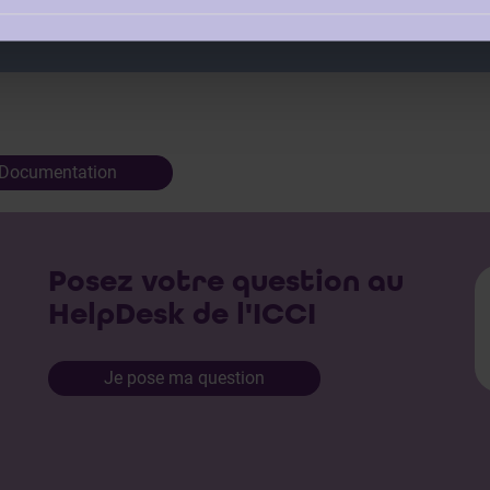
Documentation
Posez votre question au
HelpDesk de l'ICCI
Je pose ma question