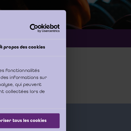
ançais
À propos des cookies
es fonctionnalités
Albert II-laan,
 des informations sur
Bruxelles
analyse, qui peuvent
nt collectées lors de
riser tous les cookies