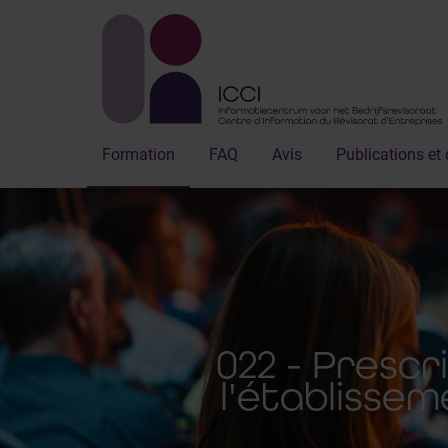
Formation
FAQ
Avis
Publications et 
022 - Prescr
l'établisse