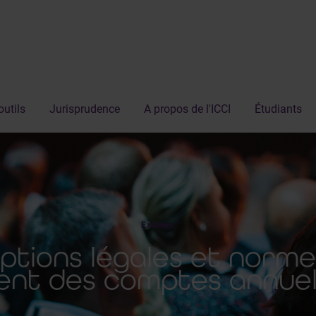
outils
Jurisprudence
A propos de l'ICCI
Étudiants
Examen
iptions légales et norme
ment des comptes annuel