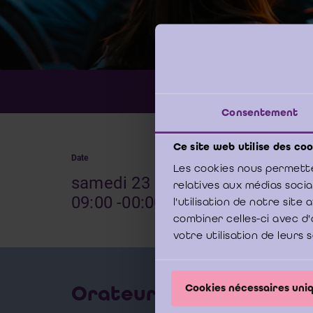
Thème:
Consentement
Ce site web utilise des coo
Date
Lieu
Les cookies nous permette
samedi 23 mai 2026 -
IBR
relatives aux médias soci
09:00 -00:00
19 
l'utilisation de notre sit
combiner celles-ci avec d'
votre utilisation de leurs 
Orateurs
Cookies nécessaires un