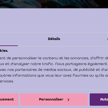
022
Néerlandais / Fr
Event code:
Langue:
Détails
kies.
nt de personnaliser le contenu et les annonces, d'offrir d
/IRE - Bâtiment Phoenix Building - Koning 
aux et d'analyser notre trafic. Nous partageons également
Boulevard du Roi Albert II - 1210 Brussel/
e avec nos partenaires de médias sociaux, de publicité et d'
autres informations que vous leur avez fournies ou qu'ils o
services.
iquement
Personnaliser
Auto