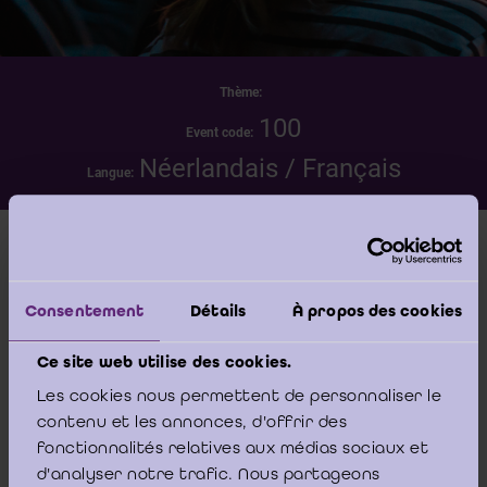
Thème:
100
Event code:
Néerlandais / Français
Langue:
Date
samedi 23 mai 2026 - 09:00 -00:00
Consentement
Détails
À propos des cookies
Lieu
Ce site web utilise des cookies.
IBR/IRE - Bâtiment Phoenix Building - Koning
Les cookies nous permettent de personnaliser le
Albert II-laan, 19 Boulevard du Roi Albert II -
contenu et les annonces, d'offrir des
1210 Brussel/Bruxelles
fonctionnalités relatives aux médias sociaux et
d'analyser notre trafic. Nous partageons