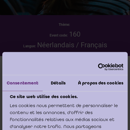
Thème:
160
Event code:
Néerlandais / Français
Langue:
Date
samedi 23 mai 2026 - 09:00 -00:00
Consentement
Détails
À propos des cookies
Lieu
Ce site web utilise des cookies.
IBR/IRE - Bâtiment Phoenix Building - Koning
Les cookies nous permettent de personnaliser le
Albert II-laan, 19 Boulevard du Roi Albert II -
contenu et les annonces, d'offrir des
1210 Brussel/Bruxelles
fonctionnalités relatives aux médias sociaux et
d'analyser notre trafic. Nous partageons