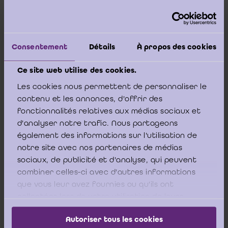
L’article 1:5, § 2 du CSA reconnaît en tant que
sociétés dotées
Consentement
Détails
À propos des cookies
de la personnalité juridique
:
Ce site web utilise des cookies.
- la société en commandite, en abrégé
SComm
; et
Les cookies nous permettent de personnaliser le
contenu et les annonces, d'offrir des
- la société à responsabilité limitée, en abrégé
SRL
.
fonctionnalités relatives aux médias sociaux et
d'analyser notre trafic. Nous partageons
également des informations sur l'utilisation de
notre site avec nos partenaires de médias
L’ICCI est donc d’avis que, pour une transformation d’une SRL
er
sociaux, de publicité et d'analyse, qui peuvent
en SComm, les articles 14:1 – 14:30 du CSA (Titre 1
Transformation des sociétés) sont d’application.
combiner celles-ci avec d'autres informations
que vous leur avez fournies ou qu'ils ont
collectées lors de votre utilisation de leurs
services.
er
Par conséquent, selon l’article 14:4, alinéa 1
du CSA, le
Autoriser tous les cookies
commissaire ou, lorsqu'il n’y a pas de commissaire, un réviseur