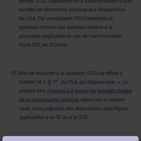
janvier 2020, l’opération de la transformation d’une
société est désormais soumise aux dispositions
du CSA. Par conséquent, l’ICCI interprète la
question comme une question relative à la
procédure applicable en cas de transformation
d’une SRL en SComm.
Afin de répondre à la question, l’ICCI se réfère à
er
l’article 14:1, § 1
du CSA, qui dispose que : «
Le
présent titre
s’applique à toutes les sociétés dotées
de la personnalité juridique
régies par le présent
code, sans préjudice des dispositions spécifiques
applicables à la SE ou à la SCE.
(…).
».