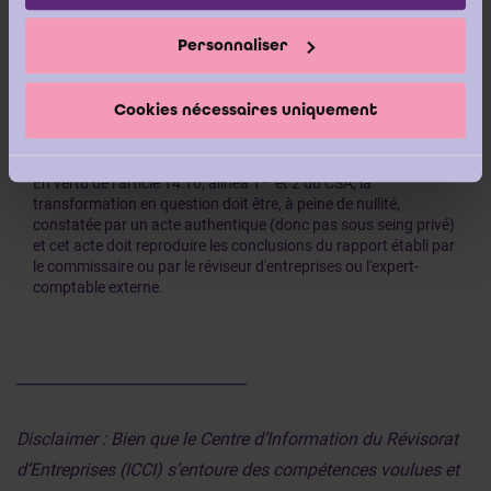
d'entreprises ou un expert-comptable externe désigné par
l'organe d'administration de la SRL en question doit faire
Personnaliser
rapport sur cet état et indiquer notamment si l'actif net est
surévalué.
Cookies nécessaires uniquement
er
En vertu de l’article 14:10, alinéa 1
et 2 du CSA, la
transformation en question doit être, à peine de nullité,
constatée par un acte authentique (donc pas sous seing privé)
et cet acte doit reproduire les conclusions du rapport établi par
le commissaire ou par le réviseur d'entreprises ou l'expert-
comptable externe.
______________________________
Disclaimer : Bien que le Centre d’Information du Révisorat
d’Entreprises (ICCI) s’entoure des compétences voulues et