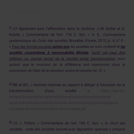
[1]
Cf
. également pour l’affirmation dans la doctrine: J.-M. Gollier et A.
Hublet, « Commentaire de l’art. 776 C. Soc. » in X.,
Commentaire
systématique du Code des sociétés
, Bruxelles, Kluwer, 2015, p. 4, n° 9 :
«
Pour les formes sociales
autres que
les sociétés en nom collectif et
les
sociétés coopératives à responsabilité illimitée
,
l’actif net peut être
inférieur au capital social de la société après transformation
, pour
autant que le montant de la différence soit mentionné dans la
conclusion de l’état de la situation active et passive (al. 2).
».
[2]
IRE et IEC, « Normes relatives au rapport à rédiger à l’occasion de la
transformation d’une société »,
https://doc.ibr-
ire.be/fr/Documents/reglementation-et-publications/normes-et-
recommandations/normes/Normes-relatives-au-rapport-a-rediger-a-
loccasion-de-la-transformation-dune-societe.pdf
[3]
Cf
. J. Pattyn, « Commentaire de l’art. 786 C. Soc. », in
Droit des
sociétés : code des sociétés annoté avec législation spéciale y compris