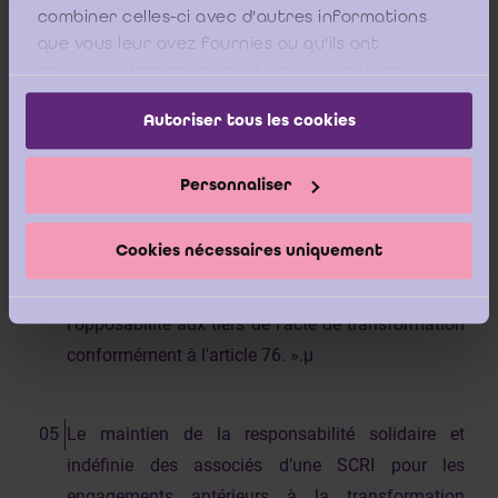
société après transformation et le capital social
combiner celles-ci avec d'autres informations
que vous leur avez fournies ou qu'ils ont
minimum prescrit par le présent code
;
».
collectées lors de votre utilisation de leurs
services.
Autoriser tous les cookies
- « En cas de transformation d'une société
coopérative à responsabilité illimitée en une
Personnaliser
société où la responsabilité de tous ou de certains
associés est limitée, les coopérateurs restent tenus
Cookies nécessaires uniquement
envers les tiers dans les limites originaires des
engagements de la société antérieurs à
l'opposabilité aux tiers de l'acte de transformation
conformément à l'article 76. ».µ
Le maintien de la responsabilité solidaire et
indéfinie des associés d’une SCRI pour les
engagements antérieurs à la transformation