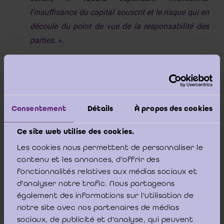
l’insuffisance du capital souscrit et le risque qui en
découle du point de vue de la responsabilité des
parties.
».
Il est utile de renvoyer à l’article 785, alinéa 2, 1° du
Code des sociétés, ainsi que l’article 786, dernier
alinéa du Code des sociétés, qui stipulent ce qui
Consentement
Détails
À propos des cookies
suit :
Ce site web utilise des cookies.
Les cookies nous permettent de personnaliser le
contenu et les annonces, d'offrir des
- «
Les associés d'une société en nom collectif et
fonctionnalités relatives aux médias sociaux et
les membres de l'organe de gestion de la société à
d'analyser notre trafic. Nous partageons
transformer sont tenus solidairement envers les
également des informations sur l'utilisation de
intéressés, malgré toute stipulation contraire :
notre site avec nos partenaires de médias
1°
de la différence éventuelle entre l'actif net de la
sociaux, de publicité et d'analyse, qui peuvent