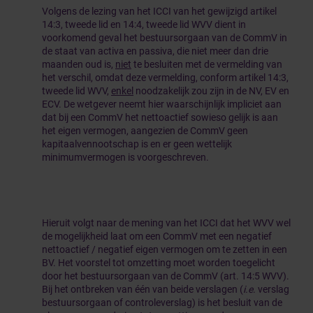
Volgens de lezing van het ICCI van het gewijzigd artikel
14:3, tweede lid en 14:4, tweede lid WVV dient in
voorkomend geval het bestuursorgaan van de CommV in
de staat van activa en passiva, die niet meer dan drie
maanden oud is,
niet
te besluiten met de vermelding van
het verschil, omdat deze vermelding, conform artikel 14:3,
tweede lid WVV,
enkel
noodzakelijk zou zijn in de NV, EV en
ECV. De wetgever neemt hier waarschijnlijk impliciet aan
dat bij een CommV het nettoactief sowieso gelijk is aan
het eigen vermogen, aangezien de CommV geen
kapitaalvennootschap is en er geen wettelijk
minimumvermogen is voorgeschreven.
Hieruit volgt naar de mening van het ICCI dat het WVV wel
de mogelijkheid laat om een CommV met een negatief
nettoactief / negatief eigen vermogen om te zetten in een
BV. Het voorstel tot omzetting moet worden toegelicht
door het bestuursorgaan van de CommV (art. 14:5 WVV).
Bij het ontbreken van één van beide verslagen (
i.e
. verslag
bestuursorgaan of controleverslag) is het besluit van de