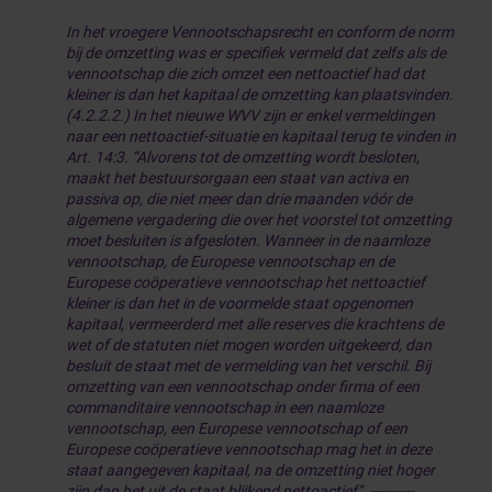
In het vroegere Vennootschapsrecht en conform de norm
bij de omzetting was er specifiek vermeld dat zelfs als de
vennootschap die zich omzet een nettoactief had dat
kleiner is dan het kapitaal de omzetting kan plaatsvinden.
(4.2.2.2.) In het nieuwe WVV zijn er enkel vermeldingen
naar een nettoactief-situatie en kapitaal terug te vinden in
Art. 14:3. “Alvorens tot de omzetting wordt besloten,
maakt het bestuursorgaan een staat van activa en
passiva op, die niet meer dan drie maanden vóór de
algemene vergadering die over het voorstel tot omzetting
moet besluiten is afgesloten. Wanneer in de naamloze
vennootschap, de Europese vennootschap en de
Europese coöperatieve vennootschap het nettoactief
kleiner is dan het in de voormelde staat opgenomen
kapitaal, vermeerderd met alle reserves die krachtens de
wet of de statuten niet mogen worden uitgekeerd, dan
besluit de staat met de vermelding van het verschil. Bij
omzetting van een vennootschap onder firma of een
commanditaire vennootschap in een naamloze
vennootschap, een Europese vennootschap of een
Europese coöperatieve vennootschap mag het in deze
staat aangegeven kapitaal, na de omzetting niet hoger
zijn dan het uit de staat blijkend nettoactief”. ----------