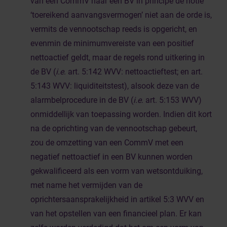
van een CommV naar een BV in principe de notie
‘toereikend aanvangsvermogen’ niet aan de orde is,
vermits de vennootschap reeds is opgericht, en
evenmin de minimumvereiste van een positief
nettoactief geldt, maar de regels rond uitkering in
de BV (
i.e
. art. 5:142 WVV: nettoactieftest; en art.
5:143 WVV: liquiditeitstest), alsook deze van de
alarmbelprocedure in de BV (
i.e
. art. 5:153 WVV)
onmiddellijk van toepassing worden. Indien dit kort
na de oprichting van de vennootschap gebeurt,
zou de omzetting van een CommV met een
negatief nettoactief in een BV kunnen worden
gekwalificeerd als een vorm van wetsontduiking,
met name het vermijden van de
oprichtersaansprakelijkheid in artikel 5:3 WVV en
van het opstellen van een financieel plan. Er kan