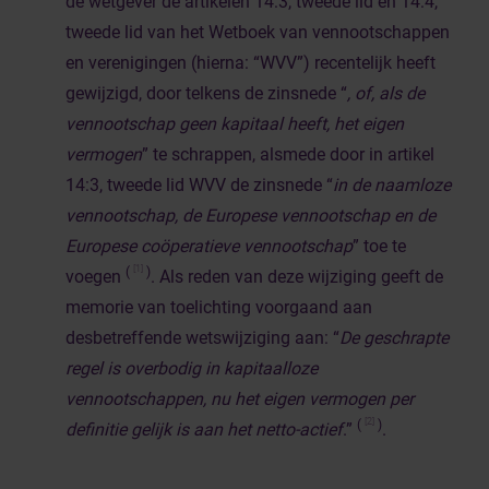
de wetgever de artikelen 14:3, tweede lid en 14:4,
tweede lid van het Wetboek van vennootschappen
en verenigingen (hierna: “WVV”) recentelijk heeft
gewijzigd, door telkens de zinsnede “
, of, als de
vennootschap geen kapitaal heeft, het eigen
vermogen
” te schrappen, alsmede door in artikel
14:3, tweede lid WVV de zinsnede “
in de naamloze
vennootschap, de Europese vennootschap en de
Europese coöperatieve vennootschap
” toe te
[1]
(
)
voegen
. Als reden van deze wijziging geeft de
memorie van toelichting voorgaand aan
desbetreffende wetswijziging aan: “
De geschrapte
regel is overbodig in kapitaalloze
vennootschappen, nu het eigen vermogen per
[2]
(
)
definitie gelijk is aan het netto-actief
.”
.