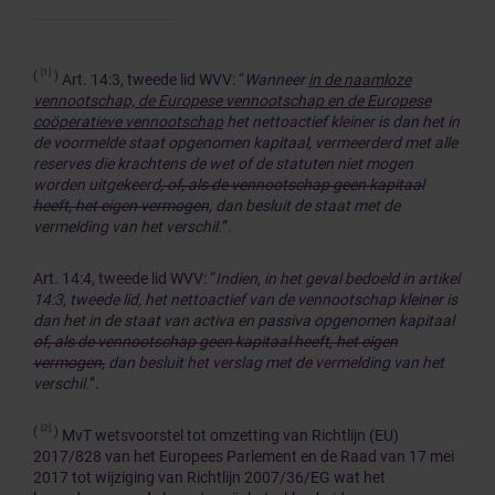
[1]
(
)
Art. 14:3, tweede lid WVV: “
Wanneer
in de naamloze
vennootschap, de Europese vennootschap en de Europese
coöperatieve vennootschap
het nettoactief kleiner is dan het in
de voormelde staat opgenomen kapitaal, vermeerderd met alle
reserves die krachtens de wet of de statuten niet mogen
worden uitgekeerd
, of, als de vennootschap geen kapitaal
heeft, het eigen vermogen
,
dan besluit de staat met de
vermelding van het verschil.
”.
Art. 14:4, tweede lid WVV: “
Indien, in het geval bedoeld in artikel
14:3, tweede lid, het nettoactief van de vennootschap kleiner is
dan het in de staat van activa en passiva opgenomen kapitaal
of, als de vennootschap geen kapitaal heeft, het eigen
vermogen,
dan besluit het verslag met de vermelding van het
verschil.
”.
[2]
(
)
MvT wetsvoorstel tot omzetting van Richtlijn (EU)
2017/828 van het Europees Parlement en de Raad van 17 mei
2017 tot wijziging van Richtlijn 2007/36/EG wat het