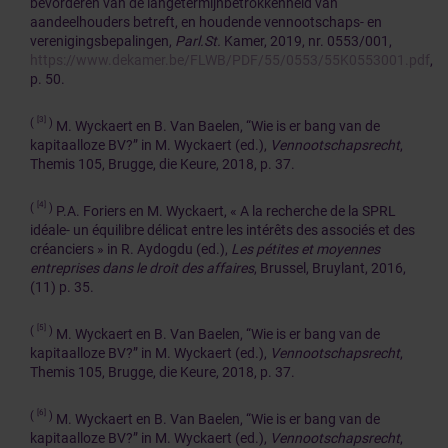
bevorderen van de langetermijnbetrokkenheid van
aandeelhouders betreft, en houdende vennootschaps- en
verenigingsbepalingen,
Parl.St.
Kamer, 2019, nr. 0553/001,
https://www.dekamer.be/FLWB/PDF/55/0553/55K0553001.pdf
,
p. 50.
[3]
(
)
M. Wyckaert en B. Van Baelen, “Wie is er bang van de
kapitaalloze BV?” in M. Wyckaert (ed.),
Vennootschapsrecht
,
Themis 105, Brugge, die Keure, 2018, p. 37.
[4]
(
)
P.A. Foriers en M. Wyckaert, « A la recherche de la SPRL
idéale- un équilibre délicat entre les intérêts des associés et des
créanciers » in R. Aydogdu (ed.),
Les pétites et moyennes
entreprises dans le droit des affaires
, Brussel, Bruylant, 2016,
(11) p. 35.
[5]
(
)
M. Wyckaert en B. Van Baelen, “Wie is er bang van de
kapitaalloze BV?” in M. Wyckaert (ed.),
Vennootschapsrecht
,
Themis 105, Brugge, die Keure, 2018, p. 37.
[6]
(
)
M. Wyckaert en B. Van Baelen, “Wie is er bang van de
kapitaalloze BV?” in M. Wyckaert (ed.),
Vennootschapsrecht
,