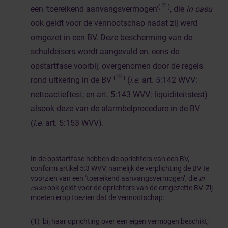
[5]
(
)
een ‘toereikend aanvangsvermogen’
, die
in casu
ook geldt voor de vennootschap nadat zij werd
omgezet in een BV. Deze bescherming van de
schuldeisers wordt aangevuld en, eens de
opstartfase voorbij, overgenomen door de regels
[6]
(
)
rond uitkering in de BV
(
i.e
. art. 5:142 WVV:
nettoactieftest; en art. 5:143 WVV: liquiditeitstest)
alsook deze van de alarmbelprocedure in de BV
(
i.e
. art. 5:153 WVV).
In de opstartfase hebben de oprichters van een BV,
conform artikel 5:3 WVV, namelijk de verplichting de BV te
voorzien van een ‘toereikend aanvangsvermogen’, die
in
casu
ook geldt voor de oprichters van de omgezette BV. Zij
moeten erop toezien dat de vennootschap:
(1) bij haar oprichting over een eigen vermogen beschikt;